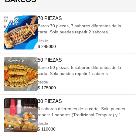
70 PIEZAS
Barco 70 piezas, 7 sabores diferentes de la
carta. Solo puedes repetir 2 sabores
(Tradicional-Tempura) y 2 Sabores (Especiales)
desde
si te excedes no se podra tomar el pedido*
$ 245000
50 PIEZAS
Barco 50 piezas. 5 sabores diferentes de la
carta. Solo puedes repetir 1 sabores
(Tradicional-Tempura) y 1 Sabores (Especiales)
desde
si te excedes no se podra tomar el pedido*
$ 175000
30 PIEZAS
3 sabores diferentes de la carta. Solo puedes
repetir 1 sabores (Tradicional-Tempura) y 1
Sabores (Especiales) si te excedes no se podra
desde
tomar el pedido*
$ 110000