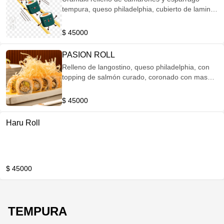
tempura, queso philadelphia, cubierto de laminas
de atún tatemadas bañada en salsa mayo
chípotle.
$ 45000
PASION ROLL
Relleno de langostino, queso philadelphia, con
topping de salmón curado, coronado con masa
filo y mayo pasión.
$ 45000
Haru Roll
$ 45000
TEMPURA