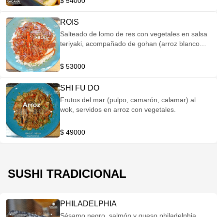
$ 54000
ROIS
Salteado de lomo de res con vegetales en salsa
teriyaki, acompañado de gohan (arroz blanco
estilo japones).
$ 53000
SHI FU DO
Frutos del mar (pulpo, camarón, calamar) al
wok, servidos en arroz con vegetales.
$ 49000
SUSHI TRADICIONAL
PHILADELPHIA
Sésamo negro, salmón y queso philadelphia.