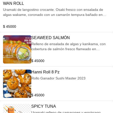
WAN ROLL
Uramaki de langostino crocante. Osaki fresco con ensalada de
algas wakame, coronado con un camarón tempura bañado en
salsa wan con gotas de mayonesa de maracuyá.
$ 45000
SEAWEED SALMÓN
Relleno de ensalada de algas y kanikama, con
cobertura de salmón fresco flameado en
chimichurri oriental.
$ 45000
Hanni Roll 8 Pz
Rollo Ganador Sushi Master 2023
$ 45000
SPICY TUNA
Uramaki relleno de camarones y espárrago