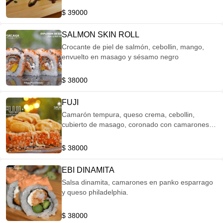
$ 39000
SALMON SKIN ROLL
Crocante de piel de salmón, cebollin, mango,
envuelto en masago y sésamo negro
$ 38000
FUJI
Camarón tempura, queso crema, cebollin,
cubierto de masago, coronado con camarones
en salsa fuji. (8 Piezas)
$ 38000
EBI DINAMITA
Salsa dinamita, camarones en panko esparrago
y queso philadelphia.
$ 38000