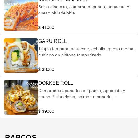
Salsa dinamita, camarón apanado, aguacate y
queso philadelphia.
$ 41000
GARU ROLL
Tilapia tempura, aguacate, cebolla, queso crema
cubierto en plátano tempurizado.
$ 38000
OOKKEE ROLL
Camarones apanados en panko, aguacate y
queso Philadelphia, salmón marinado,
tempurizado, spirellis de arracacha, salsa fuji y
reducción de balsámico de especias orientales
$ 39000
BARCOS