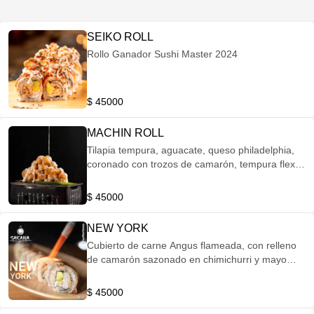
SEIKO ROLL
Rollo Ganador Sushi Master 2024
$ 45000
MACHIN ROLL
Tilapia tempura, aguacate, queso philadelphia,
coronado con trozos de camarón, tempura flex y
salsa machin.
$ 45000
NEW YORK
Cubierto de carne Angus flameada, con relleno
de camarón sazonado en chimichurri y mayo
sazonado.
$ 45000