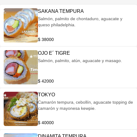
SAKANA TEMPURA
Salmón, palmito de chontaduro, aguacate y
queso philadelphia.
$ 38000
OJO E´ TIGRE
Salmón, palmito, atún, aguacate y masago.
$ 42000
TOKYO
Camarón tempura, cebollín, aguacate topping de
camarón y mayonesa kewpie.
$ 40000
DINAMITA TEMPURA