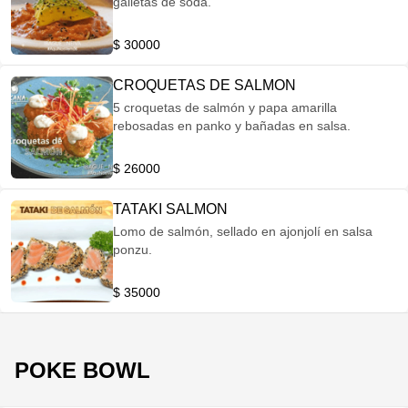
galletas de soda.
$ 30000
CROQUETAS DE SALMON
5 croquetas de salmón y papa amarilla
rebosadas en panko y bañadas en salsa.
$ 26000
TATAKI SALMON
Lomo de salmón, sellado en ajonjolí en salsa
ponzu.
$ 35000
POKE BOWL