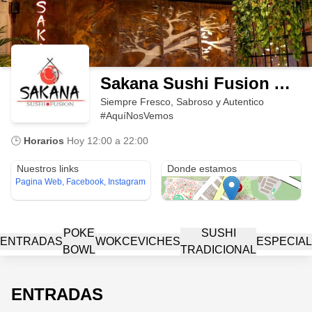
Sakana Sushi Fusion Armenia
Siempre Fresco, Sabroso y Autentico
#AquíNosVemos
🕒
Horarios
Hoy
12:00 a 22:00
Primavera Life (Mall - Office - House - Parking) LC 106
Nuestros links
Donde estamos
Pagina Web, Facebook, Instagram
POKE
SUSHI
ENTRADAS
WOK
CEVICHES
ESPECIA
BOWL
TRADICIONAL
ENTRADAS