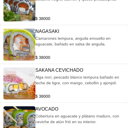
$ 38000
NAGASAKI
Camarones tempura, anguila envuelto en
aguacate, bañado en salsa de anguila.
$ 38000
SAKANA CEVICHADO
Alga nori, pescado blanco tempura bañado en
leche de tigre, con mango, cebollín y ajonjolí.
$ 38000
AVOCADO
Cobertura en aguacate y plátano maduro, con
ceviche de atún frió en su interior.