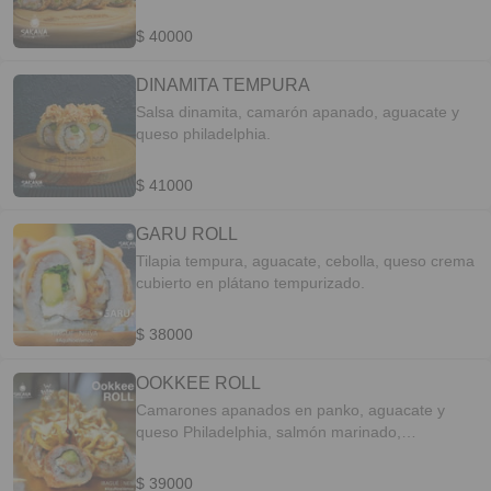
$ 40000
DINAMITA TEMPURA
Salsa dinamita, camarón apanado, aguacate y
queso philadelphia.
$ 41000
GARU ROLL
Tilapia tempura, aguacate, cebolla, queso crema
cubierto en plátano tempurizado.
$ 38000
OOKKEE ROLL
Camarones apanados en panko, aguacate y
queso Philadelphia, salmón marinado,
tempurizado, spirellis de arracacha, salsa fuji y
reducción de balsámico de especias orientales
$ 39000