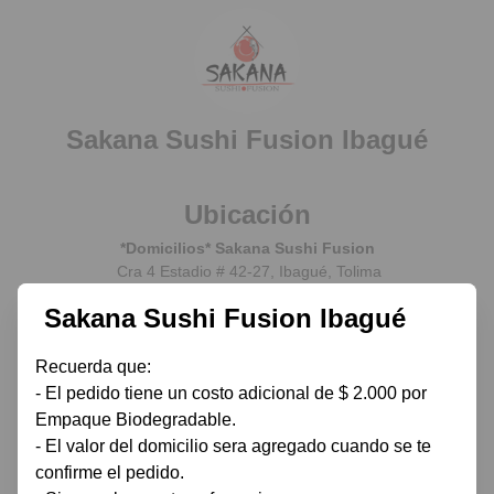
Sakana Sushi Fusion Ibagué
Ubicación
*Domicilios* Sakana Sushi Fusion
Cra 4 Estadio # 42-27, Ibagué, Tolima
Sakana Sushi Fusion Ibagué
Contacto
Recuerda que:

- El pedido tiene un costo adicional de $ 2.000 por 
Redes y links
Empaque Biodegradable.

- El valor del domicilio sera agregado cuando se te 
confirme el pedido.

© 2026 Sakana Sushi Fusion Ibagué