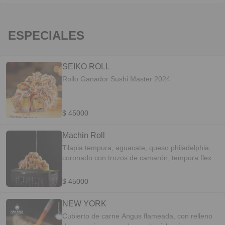
ESPECIALES
SEIKO ROLL
Rollo Ganador Sushi Master 2024
$ 45000
Machin Roll
Tilapia tempura, aguacate, queso philadelphia,
coronado con trozos de camarón, tempura flex y
salsa machin.
$ 45000
NEW YORK
Cubierto de carne Angus flameada, con relleno