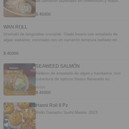
de camarón sazonado en chimichurri y mayo
sazonado.
$ 45000
WAN ROLL
Uramaki de langostino crocante. Osaki fresco con ensalada de
algas wakame, coronado con un camarón tempura bañado en
salsa wan con gotas de mayonesa de maracuyá.
$ 45000
SEAWEED SALMÓN
Relleno de ensalada de algas y kanikama, con
cobertura de salmón fresco flameado en
chimichurri oriental.
desde
$ 45000
Hanni Roll 8 Pz
Rollo Ganador Sushi Master 2023