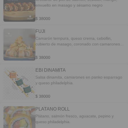
envuelto en masago y sésamo negro
$ 38000
FUJI
Camarón tempura, queso crema, cebollin,
cubierto de masago, coronado con camarones
en salsa fuji. (8 Piezas)
$ 38000
EBI DINAMITA
Salsa dinamita, camarones en panko esparrago
y queso philadelphia.
$ 38000
PLATANO ROLL
Plátano, salmón fresco, aguacate, pepino y
queso philadelphia.