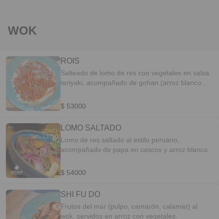
WOK
ROIS
Salteado de lomo de res con vegetales en salsa
teriyaki, acompañado de gohan (arroz blanco
estilo japones).
$ 53000
LOMO SALTADO
Lomo de res saltado al estilo peruano,
acompañado de papa en cascos y arroz blanco.
$ 54000
SHI FU DO
Frutos del mar (pulpo, camarón, calamar) al
wok, servidos en arroz con vegetales.