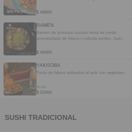
$ 49000
RAMEN
Ramen de tonkotsu cocción lenta de cerdo
acompañado de fideos y cebolla verdeo, huevo
nitamago y shitake.
$ 45000
YAKISOBA
Pasta de fideos salteados al wok con vegetales
desde
$ 52000
SUSHI TRADICIONAL