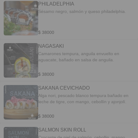
PHILADELPHIA
Sésamo negro, salmón y queso philadelphia.
$ 38000
NAGASAKI
Camarones tempura, anguila envuelto en
aguacate, bañado en salsa de anguila.
$ 38000
SAKANA CEVICHADO
Alga nori, pescado blanco tempura bañado en
leche de tigre, con mango, cebollín y ajonjolí.
$ 38000
SALMON SKIN ROLL
Crocante de piel de salmón, cebollin, mango,