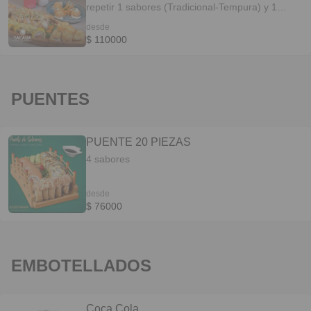
repetir 1 sabores (Tradicional-Tempura) y 1
Sabores (Especiales) si te excedes no se podra
desde
tomar el pedido* Aplica terminos y Condiciones*
$ 110000
PUENTES
PUENTE 20 PIEZAS
4 sabores
desde
$ 76000
EMBOTELLADOS
Coca Cola