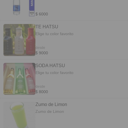
$ 6000
TE HATSU
Elige tu color favorito
desde
$ 9000
SODA HATSU
Elige tu color favorito
desde
$ 8000
Zumo de Limon
Zumo de Limon