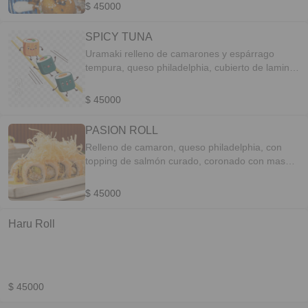
$ 45000
SPICY TUNA
Uramaki relleno de camarones y espárrago
tempura, queso philadelphia, cubierto de laminas
de atún tatemadas bañada en salsa mayo
chípotle.
$ 45000
PASION ROLL
Relleno de camaron, queso philadelphia, con
topping de salmón curado, coronado con masa
filo y mayo pasión.
$ 45000
Haru Roll
$ 45000