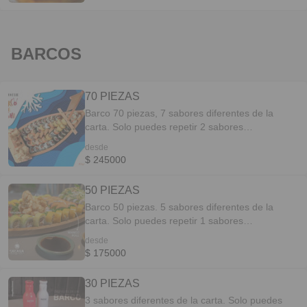
BARCOS
70 PIEZAS
Barco 70 piezas, 7 sabores diferentes de la
carta. Solo puedes repetir 2 sabores
(Tradicional-Tempura) y 2 Sabores (Especiales)
desde
si te excedes no se podra tomar el pedido*
$ 245000
Aplica demas condiciones y restricciones para
los barcos*
50 PIEZAS
Barco 50 piezas. 5 sabores diferentes de la
carta. Solo puedes repetir 1 sabores
(Tradicional-Tempura) y 1 Sabores (Especiales)
desde
si te excedes no se podra tomar el pedido*
$ 175000
Aplica condiciones y restricciones para los
barcos*
30 PIEZAS
3 sabores diferentes de la carta. Solo puedes