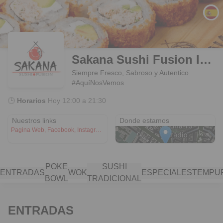
Sakana Sushi Fusion Ibagué
Siempre Fresco, Sabroso y Autentico
#AquíNosVemos
🕒
Horarios
Hoy
12:00 a 21:30
Cra 4 Estadio # 42-27
Nuestros links
Donde estamos
Pagina Web, Facebook, Instagram, Carta PDF
POKE
SUSHI
ENTRADAS
WOK
ESPECIALES
TEMPU
BOWL
TRADICIONAL
ENTRADAS