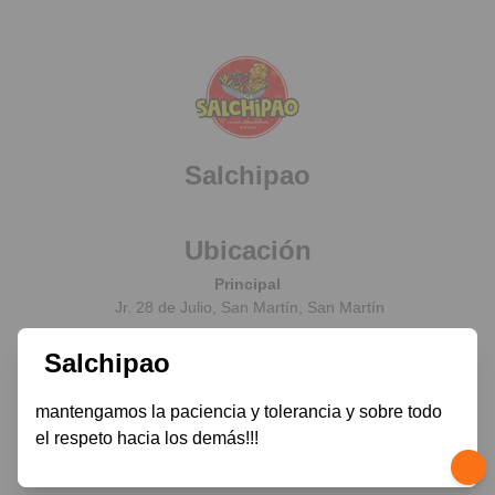
Salchipao
Ubicación
Principal
Jr. 28 de Julio, San Martín, San Martín
Salchipao
Contacto
mantengamos la paciencia y tolerancia y sobre todo 
el respeto hacia los demás!!! 
© 2026 Salchipao
Hecho con ❤️ usando