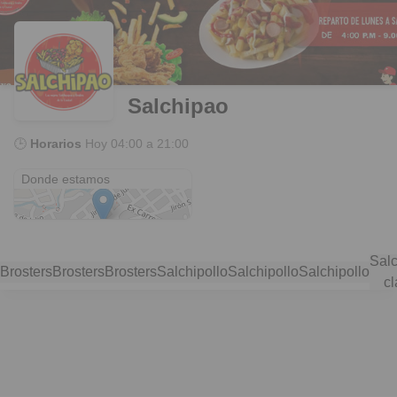
Salchipao
🕒
Horarios
Hoy
04:00 a 21:00
Jr. 28 de Julio
Donde estamos
Sal
Brosters
Brosters
Brosters
Salchipollo
Salchipollo
Salchipollo
cl