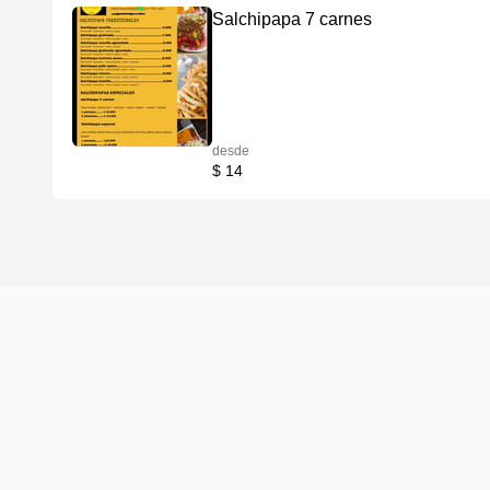
Salchipapa 7 carnes
desde
$ 14