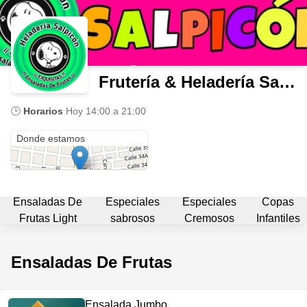
Frutería & Heladería Salpicón
🕒
Horarios
Hoy
14:00 a 21:00
Cra. 19 #33-50
Donde estamos
Ensaladas De
Especiales
Especiales
Copas
Frutas Light
sabrosos
Cremosos
Infantiles
Ensaladas De Frutas
Ensalada Jumbo