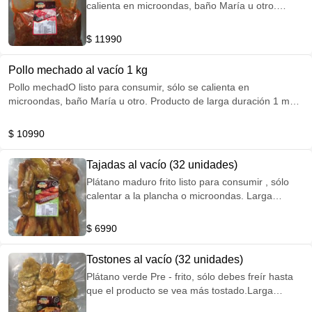
calienta en microondas, baño María u otro.
Producto de larga duración 1 mes en
refrigeración y 6 meses congelado
$ 11990
Pollo mechado al vacío 1 kg
Pollo mechadO listo para consumir, sólo se calienta en
microondas, baño María u otro. Producto de larga duración 1 mes
en refrigeración y 6 meses congelado
$ 10990
Tajadas al vacío (32 unidades)
Plátano maduro frito listo para consumir , sólo
calentar a la plancha o microondas. Larga
duración , 1 mes en refrigeración o 6 meses
congelado
$ 6990
Tostones al vacío (32 unidades)
Plátano verde Pre - frito, sólo debes freír hasta
que el producto se vea más tostado.Larga
duración , 1 mes en refrigeración o 6 meses