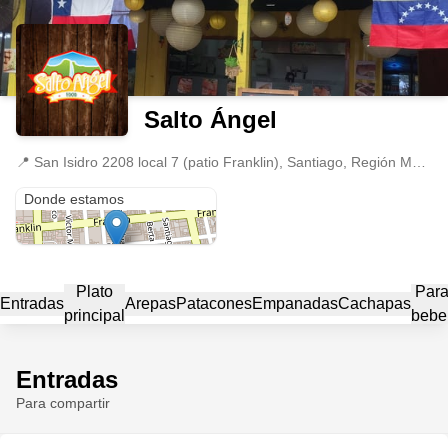
Salto Ángel
📍
San Isidro 2208 local 7 (patio Franklin), Santiago, Región Metropolitana
San Isidro 2208 local 7 (patio Franklin)
Donde estamos
Plato
Par
Entradas
Arepas
Patacones
Empanadas
Cachapas
principal
bebe
Entradas
Para compartir