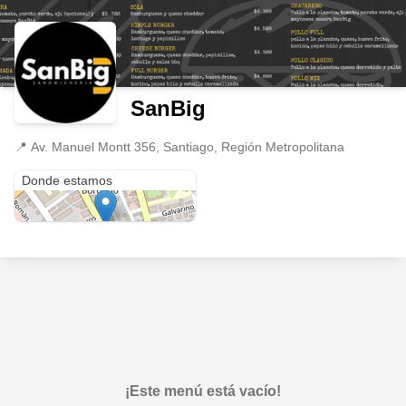
SanBig
📍
Av. Manuel Montt 356, Santiago, Región Metropolitana
Av. Manuel Montt 356
Donde estamos
¡Este menú está vacío!