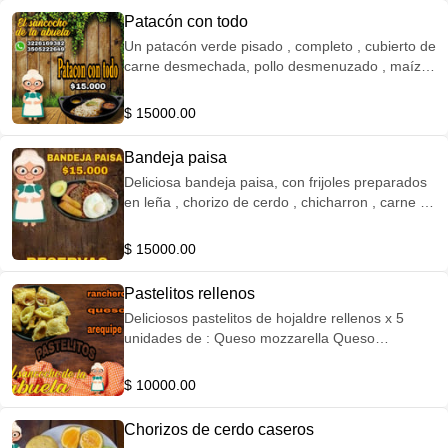
Patacón con todo
Un patacón verde pisado , completo , cubierto de
carne desmechada, pollo desmenuzado , maíz
tierno , salchichas , queso y aguacate
$ 15000.00
Bandeja paisa
Deliciosa bandeja paisa, con frijoles preparados
en leña , chorizo de cerdo , chicharron , carne en
polvo , aguacate , tajadas de plátano maduro y
huevo frito criollo y no puede faltar la arepa de
$ 15000.00
maíz trillado por nosotros mismos
Pastelitos rellenos
Deliciosos pastelitos de hojaldre rellenos x 5
unidades de : Queso mozzarella Queso
mozzarella y salchichas ranchera Queso
mozzarella y arequipe Queso mozzarella y pollo
$ 10000.00
Queso mozzarella y carne
Chorizos de cerdo caseros