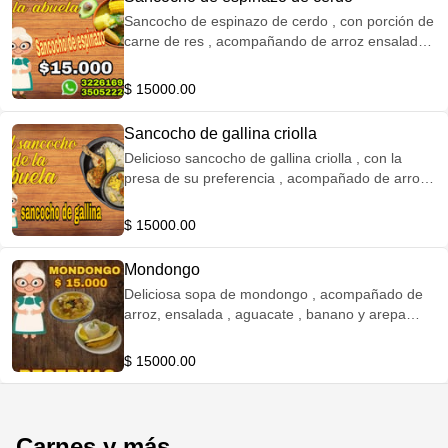
Sancocho de espinazo de cerdo , con porción de
carne de res , acompañando de arroz ensalada ,
aguacate y arepa PREPARADO DE FORMA
TRADICIONAL EN LEÑA
$ 15000.00
Sancocho de gallina criolla
Delicioso sancocho de gallina criolla , con la
presa de su preferencia , acompañado de arroz ,
ensalada , aguacate y arepa PREPARADO DE
FORMA TRADICIONAL EN LEÑA
$ 15000.00
Mondongo
Deliciosa sopa de mondongo , acompañado de
arroz, ensalada , aguacate , banano y arepa
PREPARADO DE FORMA TRADICIONAL EN
LEÑA
$ 15000.00
Carnes y más