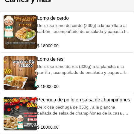
Lomo de cerdo
Delicioso lomo de cerdo (330g) a la parrilla o al
carbón , acompañado de ensalada y papas a la
francesa
$ 18000.00
Lomo de res
Delicioso lomo de res (330g) a la plancha o la
parrilla , acompañado de ensalada y papas a la
francesa
$ 18000.00
Pechuga de pollo en salsa de champiñones
Deliciosa pechuga de 350g , a la plancha
bañada de salsa de champiñones de la casa ,
con papá a la francesa y ensalada
$ 18000.00