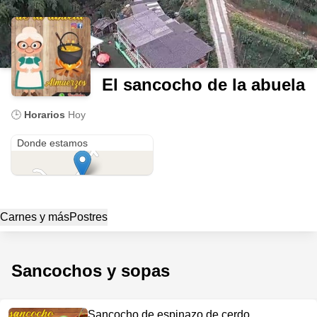
El sancocho de la abuela
🕒
Horarios
Hoy
Vereda Santana alta
Donde estamos
Carnes y más
Postres
Sancochos y sopas
Sancocho de espinazo de cerdo