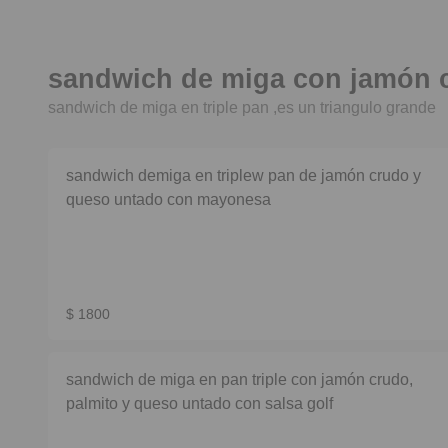
sandwich de miga con jamón 
sandwich de miga en triple pan ,es un triangulo grande
sandwich demiga en triplew pan de jamón crudo y
queso untado con mayonesa
$ 1800
sandwich de miga en pan triple con jamón crudo,
palmito y queso untado con salsa golf