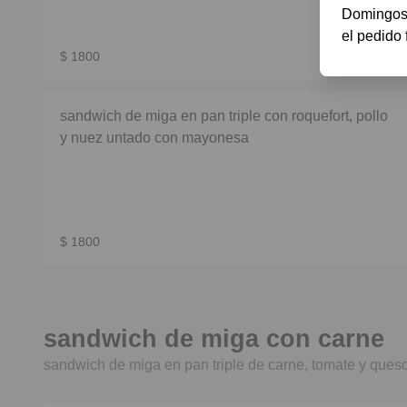
Domingos y
el pedido
$ 1800
sandwich de miga en pan triple con roquefort, pollo
y nuez untado con mayonesa
$ 1800
sandwich de miga con carne
sandwich de miga en pan triple de carne, tomate y queso