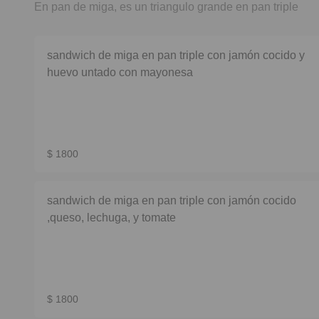
En pan de miga, es un triangulo grande en pan triple
sandwich de miga en pan triple con jamón cocido y
huevo untado con mayonesa
$ 1800
sandwich de miga en pan triple con jamón cocido
,queso, lechuga, y tomate
$ 1800