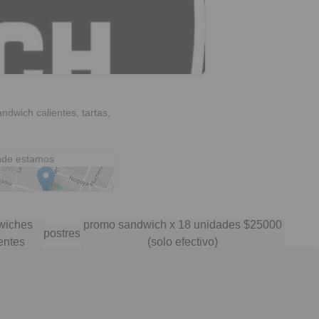
dwich calientes, tartas,
ientes 486
de estamos
wiches
promo sandwich x 18 unidades $25000
postres
entes
(solo efectivo)