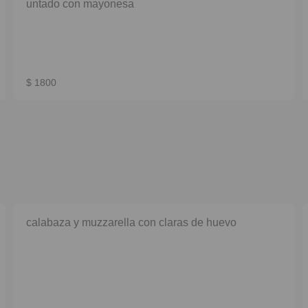
untado con mayonesa
$ 1800
calabaza y muzzarella con claras de huevo