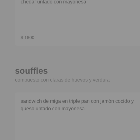
chedar untado con mayonesa
$ 1800
souffles
compuesto con claras de huevos y verdura
sandwich de miga en triple pan con jamón cocido y
queso untado con mayonesa