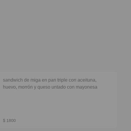
sandwich de miga en pan triple con aceituna,
huevo, morrón y queso untado con mayonesa
$ 1800