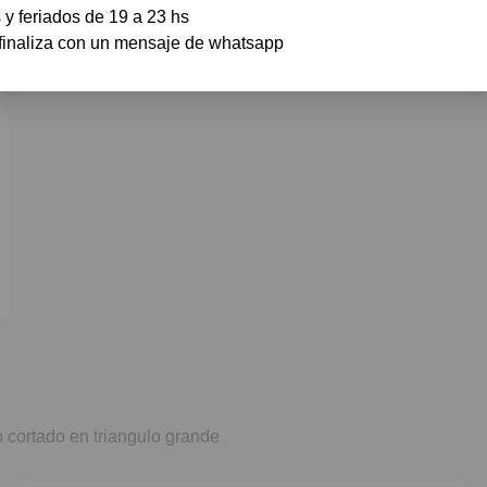
 feriados de 19 a 23 hs 

 finaliza con un mensaje de whatsapp
$ 1800
 cortado en triangulo grande