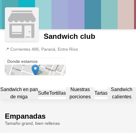
Sandwich club
📍
Corrientes 486, Paraná, Entre Ríos
Corrientes 486
Donde estamos
Sandwich en pan
Nuestras
Sandwich
Sufle
Tortillas
Tartas
de miga
porciones
calientes
Empanadas
Tamaño grand, bien rellenas