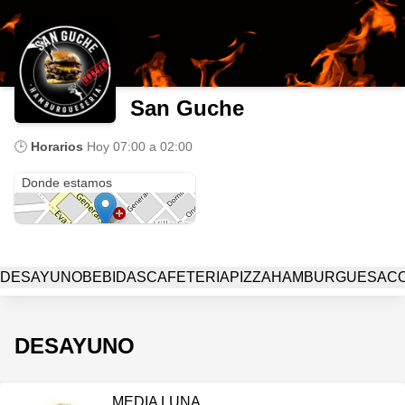
San Guche
🕒
Horarios
Hoy
07:00 a 02:00
Gral. Guido 1299
Donde estamos
DESAYUNO
BEBIDAS
CAFETERIA
PIZZA
HAMBURGUESA
C
DESAYUNO
MEDIA LUNA