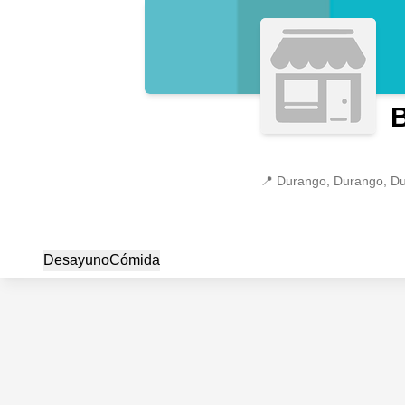
B
📍
Durango, Durango, D
Desayuno
Cómida