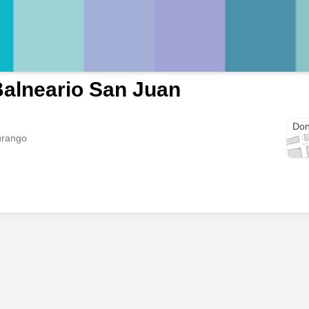
alneario San Juan
Dur
Don
urango