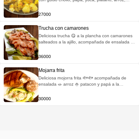
mazorca y aguacate 🥑
27000
Trucha con camarones
Deliciosa trucha 😋 a la plancha con camarones
salteados a la ajillo, acompañada de ensalada 🥗
Patacon y papá a la francesa
36000
Mojarra frita
Deliciosa mojorra frita 🐟🐟 acompañada de
ensalada 🥗 arroz 🍚 patacon y papá a la
francesa
30000