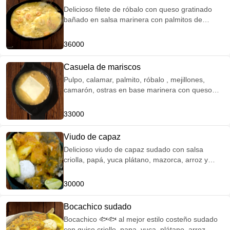
Delicioso filete de róbalo con queso gratinado
bañado en salsa marinera con palmitos de
cangrejo, anillo de calamar, ostras, camarón
tigre y pulpo Acompañamiento: arroz, papá a la
36000
francesa, patacones y ensalada
Casuela de mariscos
Pulpo, calamar, palmito, róbalo , mejillones,
camarón, ostras en base marinera con queso
gratinado Acompañamiento: arroz, patacon y
limon
33000
Viudo de capaz
Delicioso viudo de capaz sudado con salsa
criolla, papá, yuca plátano, mazorca, arroz y
aguacate
30000
Bocachico sudado
Bocachico 🐟🐟 al mejor estilo costeño sudado
con guiso criollo, papa, yuca, plátano, arroz,