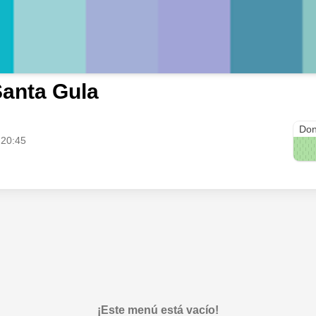
anta Gula
Esme
Don
 20:45
¡Este menú está vacío!