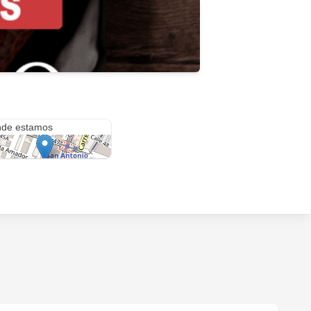
 52a #45-3
de estamos