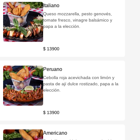
Italiano
Queso mozzarella, pesto genovés,
tomate fresco, vinagre balsámico y
papa a la elección.
$ 13900
Peruano
Cebolla roja acevichada con limón y
pasta de ají dulce rostizado, papa a la
elección.
$ 13900
Americano