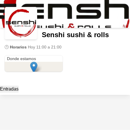
Senshi sushi & rolls
🕒
Horarios
Hoy
11:00 a 21:00
Ave. Sur frente mini market a lado grupo bercant bodega estrella azul
Donde estamos
Entradas