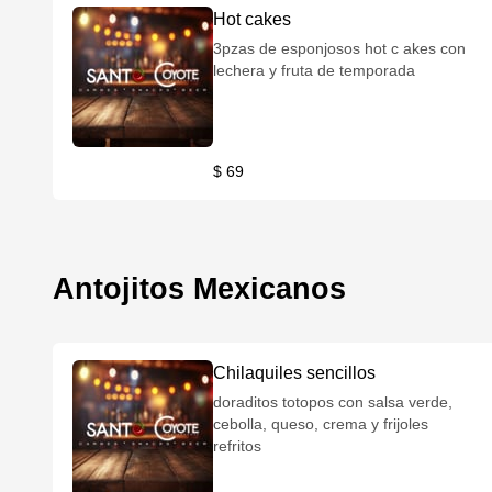
Hot cakes
3pzas de esponjosos hot c akes con
lechera y fruta de temporada
$ 69
Antojitos Mexicanos
Chilaquiles sencillos
doraditos totopos con salsa verde,
cebolla, queso, crema y frijoles
refritos