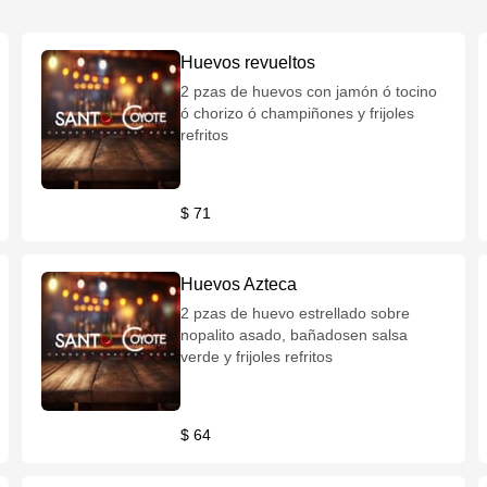
Huevos revueltos
2 pzas de huevos con jamón ó tocino
ó chorizo ó champiñones y frijoles
refritos
$ 71
Huevos Azteca
2 pzas de huevo estrellado sobre
nopalito asado, bañadosen salsa
verde y frijoles refritos
$ 64