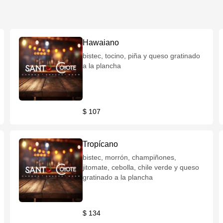
Hawaiano
bistec, tocino, piña y queso gratinado
a la plancha
$ 107
Tropícano
bistec, morrón, champiñones,
jitomate, cebolla, chile verde y queso
gratinado a la plancha
$ 134