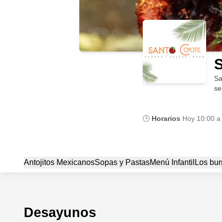
S
Sa
se
🕒
Horarios
Hoy
10:00 a
Antojitos Mexicanos
Sopas y Pastas
Menú Infantil
Los bur
Desayunos