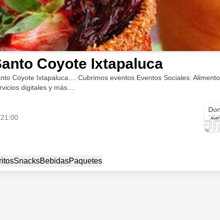
anto Coyote Ixtapaluca
nto Coyote Ixtapaluca.... Cubrimos eventos Eventos Sociales: Alimentos
rvicios digitales y más....
C. 
Don
 21:00
ritos
Snacks
Bebidas
Paquetes