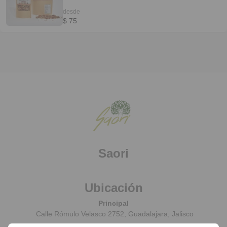
desde
$ 75
Saori
Ubicación
Principal
Calle Rómulo Velasco 2752, Guadalajara, Jalisco