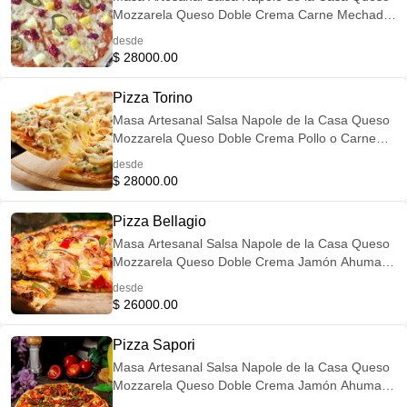
Mozzarela Queso Doble Crema Carne Mechada
Jalapeños Chorizo Artesanal Pico de gallo
desde
$ 28000.00
Pizza Torino
Masa Artesanal Salsa Napole de la Casa Queso
Mozzarela Queso Doble Crema Pollo o Carne
Salchicha Americana (Ahumada)
desde
$ 28000.00
Pizza Bellagio
Masa Artesanal Salsa Napole de la Casa Queso
Mozzarela Queso Doble Crema Jamón Ahumado
Tocineta Champiñones Pimentón en Julianas
desde
Cebolla
$ 26000.00
Pizza Sapori
Masa Artesanal Salsa Napole de la Casa Queso
Mozzarela Queso Doble Crema Jamón Ahumado
Tocineta Salchicha Americana ( Ahumada)