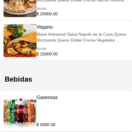
Mozzarela Queso Doble Crema Jamón Ahumado
Tocineta Salchicha Americana Ahumada Chorizo
desde
Artesanal Tómate Salchichón Español Importado
$ 20000.00
Vegano
Masa Artesanal Salsa Napole de la Casa Queso
Mozzarela Queso Doble Crema Vegetales
Champiñones Maíz dulce Zucchini (calabacín)
desde
$ 15000.00
Bebidas
Gaseosas
$ 5000.00