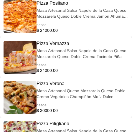
Pizza Positano
Masa Artesanal Salsa Napole de la Casa Queso
Mozzarela Queso Doble Crema Jamon Ahumado
Maíz dulce
desde
$ 24000.00
Pizza Vernazza
Masa Artesanal Salsa Napole de la Casa Queso
Mozzarela Queso Doble Crema Tocineta Piña
Uvas Pasas
desde
$ 24000.00
Pizza Verona
Masa Artesanal Queso Mozzarela Queso Doble
Crema Vegetales Champiñón Maíz Dulce
Zucchini (calabacín)
desde
$ 30000.00
Pizza Pitigliano
Masa Artesanal Salsa Napole de la Casa Queso