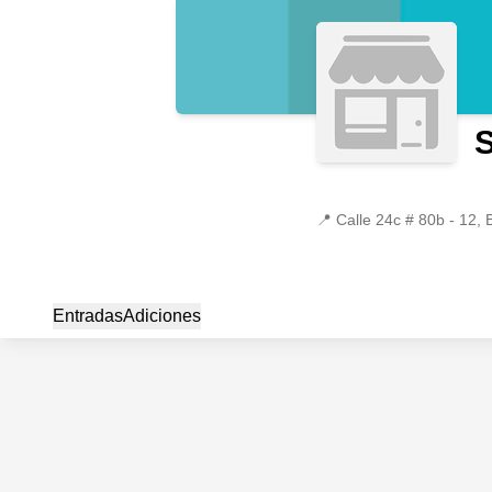
S
📍
Calle 24c # 80b - 12, 
Entradas
Adiciones