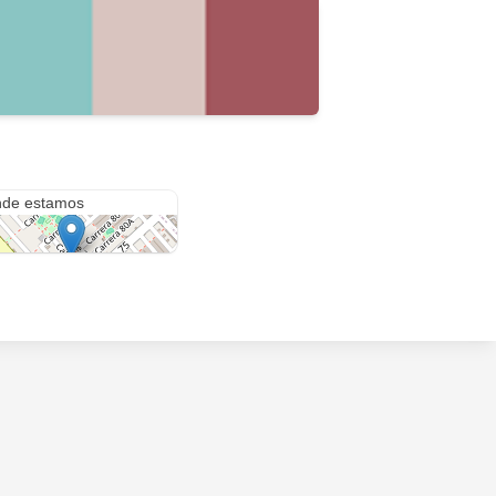
e 24c # 80b - 12
de estamos