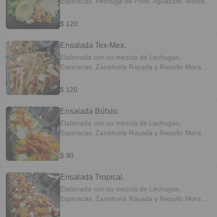
Espinacas. Pechuga de Pollo. Aguacate. Medias
Lunas de Jitomate. Huevo. Crotones. Abundante
queso parmesano. Semillas de Girasol. Aderezo
$ 120
César 2oz.
Ensalada Tex-Mex.
Elaborada con su mezcla de Lechugas,
Espinacas, Zanahoria Rayada y Repollo Morado.
Tostada de Maíz. Elote. Frijol. Queso Panela.
Queso Cheedar Rayado. Pechuga de Pollo.
$ 120
Guacamole. Aderezo Ranch 2oz.
Ensalada Búfalo.
Elaborada con su mezcla de Lechugas,
Espinacas, Zanahoria Rayada y Repollo Morado.
Trocitos de Apio. Medias Lunas de Duraznos en
Almibar. Medias Lunas de Jitomate. Queso
$ 90
Panela. Pechuga de Pollo bañada en salsa
Búfalo nivel medio. Aderezo Ranch 2oz.
Ensalada Tropical.
Elaborada con su mezcla de Lechugas,
Espinacas, Zanahoria Rayada y Repollo Morado.
Fresas. Mandarinas. Arándanos. Nuez. Queso