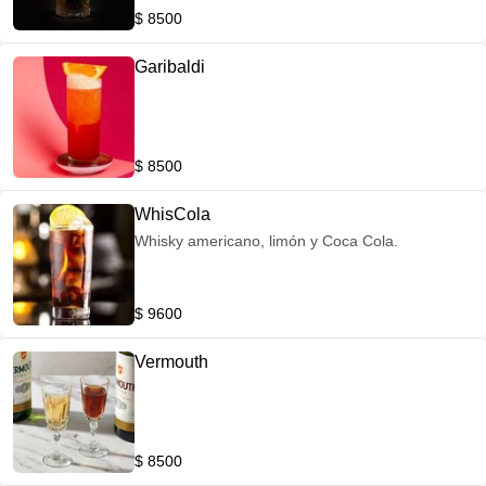
$ 8500
Garibaldi
$ 8500
WhisCola
Whisky americano, limón y Coca Cola.
$ 9600
Vermouth
$ 8500