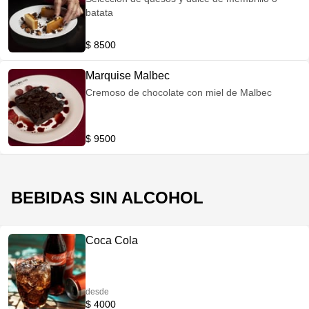
batata
$ 8500
Marquise Malbec
Cremoso de chocolate con miel de Malbec
$ 9500
BEBIDAS SIN ALCOHOL
Coca Cola
desde
$ 4000