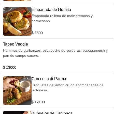
Empanada de Humita
Empanada rellena de maiz cremoso y
parmesano.
$ 3800
Tapeo Veggie
Hummus de garbanzos, escabeche de verduras, babaganoush y
pan de campo casero.
$ 13000
Croccetta di Parma
Croquetas de jamón crudo acompañadas de
lactonesa.
$ 12100
Buñuelos de Espinaca