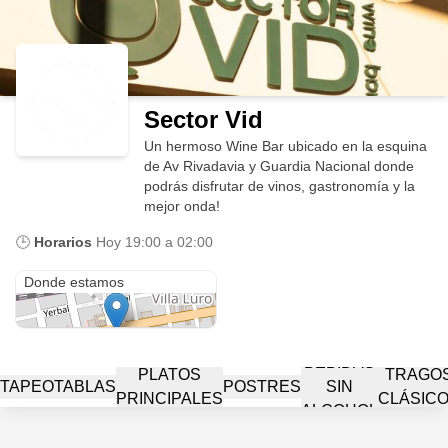
Sector Vid
Un hermoso Wine Bar ubicado en la esquina
de Av Rivadavia y Guardia Nacional donde
podrás disfrutar de vinos, gastronomía y la
mejor onda!
🕒
Horarios
Hoy
19:00 a 02:00
Sector Vid - Wine Bar
Donde estamos
BEBIDAS
PLATOS
TRAGO
TAPEO
TABLAS
POSTRES
SIN
PRINCIPALES
CLÁSIC
ALCOHOL