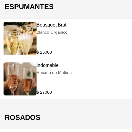
ESPUMANTES
Bousquet Brut
Blanco Orgánico
$ 25000
Indomable
Rosado de Malbec
$ 27000
ROSADOS