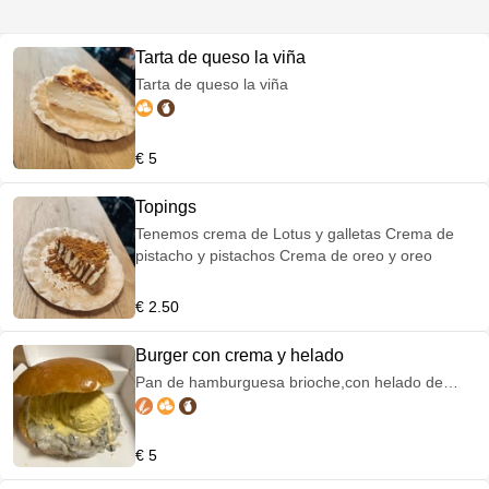
Tarta de queso la viña
Tarta de queso la viña
€ 5
Topings
Tenemos crema de Lotus y galletas Crema de
pistacho y pistachos Crema de oreo y oreo
€ 2.50
Burger con crema y helado
Pan de hamburguesa brioche,con helado de
vainilla y crema a elegir entre; Lotus y galleta
lotus Pistacho y pistacho troceado Oreo y
galletas oreo
€ 5