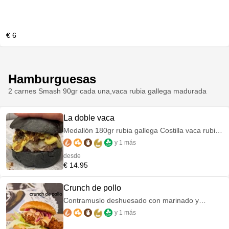
€ 6
Hamburguesas
2 carnes Smash 90gr cada una,vaca rubia gallega madurada
La doble vaca
Medallón 180gr rubia gallega Costilla vaca rubia
gallega cocinada 24 h baja temperatura Queso
y 1 más
havarti Salsa de miel y mostaza y cebolla frita
desde
€ 14.95
Crunch de pollo
Contramuslo deshuesado con marinado y
rebozado casero,lechuga,queso havarti,nuestra
y 1 más
cebolla encurtida casera y salsa chik fil a