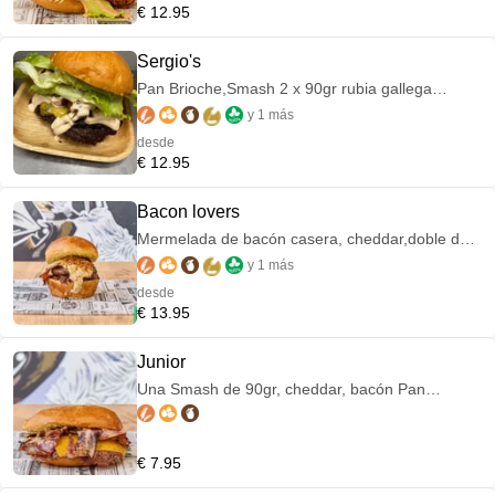
€ 12.95
Sergio's
Pan Brioche,Smash 2 x 90gr rubia gallega
madurada, lechuga iceberg, cheddar, bacón,
y 1 más
cebolla encurtida y salsa sergio's
desde
€ 12.95
Bacon lovers
Mermelada de bacón casera, cheddar,doble de
bacón,mayonesa de bacón casera y cebolla frita
y 1 más
Pan Brioche
desde
€ 13.95
Junior
Una Smash de 90gr, cheddar, bacón Pan
Brioche
€ 7.95