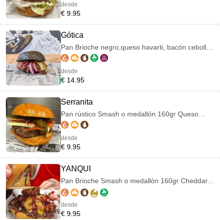
desde
€ 9.95
Gótica
Pan Brioche negro,queso havarti, bacón cebolla
y pepinillo encurtido caseros,salsa bourbon
casera
desde
€ 14.95
Serranita
Pan rústico Smash o medallón 160gr Queso
curado Jamón serrano plancha Pimiento italiano
desde
€ 9.95
YANQUI
Pan Brioche Smash o medallón 160gr Cheddar,
bacón,aros de cebolla y barbacoa
desde
€ 9.95