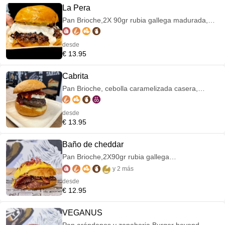
La Pera
Pan Brioche,2X 90gr rubia gallega madurada,
cebolla caramelizada con nueces,crema de
gorgonzola y mermelada de pera
desde
€ 13.95
Cabrita
Pan Brioche, cebolla caramelizada casera,
medallón 180gr rubia gallega, medallón queso
de cabra y mermelada de pimientos asado
desde
€ 13.95
Baño de cheddar
Pan Brioche,2X90gr rubia gallega
madurada,doble cheddar,doble bacón,bañada
y 2 más
en salsa cheddar y bacón bits
desde
€ 12.95
VEGANUS