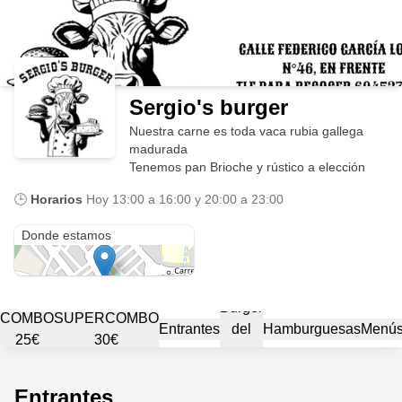
Sergio's burger
Nuestra carne es toda vaca rubia gallega
madurada
Tenemos pan Brioche y rústico a elección
🕒
Horarios
Hoy
13:00 a 16:00 y 20:00 a 23:00
Carrer Federico García Lorca, 46
Donde estamos
Burger
COMBO
SUPERCOMBO
Entrantes
del
Hamburguesas
Menú
25€
30€
mes
Entrantes