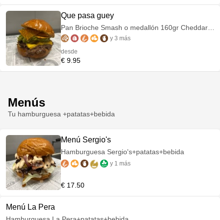
Que pasa guey
Pan Brioche Smash o medallón 160gr Cheddar,
jalapeños, guacamole y nachos
y 3 más
desde
€ 9.95
Menús
Tu hamburguesa +patatas+bebida
Menú Sergio's
Hamburguesa Sergio's+patatas+bebida
y 1 más
€ 17.50
Menú La Pera
Hamburguesa La Pera+patatas+bebida