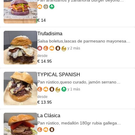
Pan arándanos y zanahoria Burger beyond
Zanahoria crunchy Guacamole y cebolla
encurtida
€ 14
Trufadisima
Salsa boletus,lascas de parmesano mayonesa
trufada panceta curada de cerdo huevo frito y
y 2 más
polvo de parmesano
desde
€ 14.95
TYPICAL SPANISH
Pan rústico,queso curado, jamón serrano
plancha,panceta ahumada de VACA rubia
y 1 más
gallega,mayonesa de pimiento italiano
desde
€ 13.95
La Clásica
Pan rústico, medallón 180gr rubia gallega
Lechuga,tomate y cebolla plancha