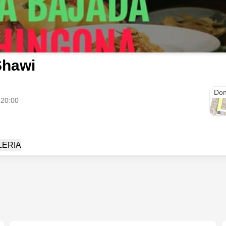
Shawi
Mer
Don
 20:00
LERIA