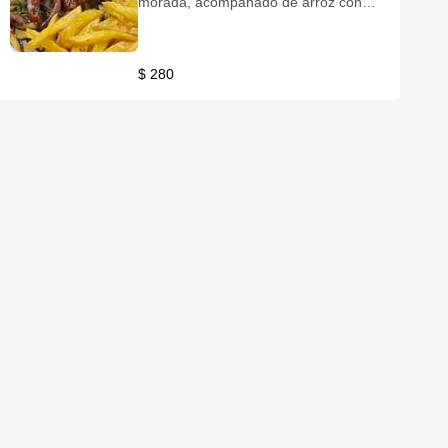
morada, acompañado de arroz con
granos de elote fresco y papas fritas
$ 280