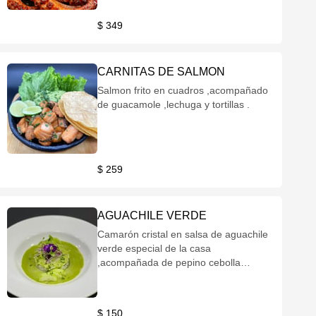
$ 349
CARNITAS DE SALMON
Salmon frito en cuadros ,acompañado
de guacamole ,lechuga y tortillas .
$ 259
AGUACHILE VERDE
Camarón cristal en salsa de aguachile
verde especial de la casa
,acompañada de pepino cebolla
morada en juliana y aguacate
rebanado en finas laminas.
$ 150