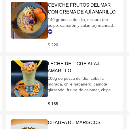
CEVICHE FRUTOS DEL MAR
CON CREMA DE AJÍ AMARILLO
140 gr pesca del dia, mixtura (de
pulpo, camarón y calamar) marinado
con zumo de limón acompañado de
elote, camote glaseado y cebolla
morada
$ 220
LECHE DE TIGRE AL AJI
AMARILLO
100g de pesca del día, cebolla
morada, chile habanero, camote
glaseado, fritura de calamar, chips de
plátano y aji amarillo.
$ 165
CHAUFA DE MARISCOS