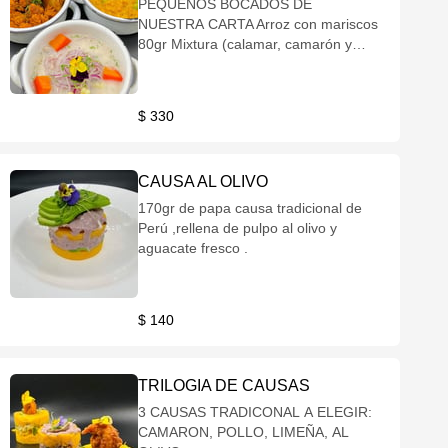
PEQUEÑOS BOCADOS DE
NUESTRA CARTA Arroz con mariscos
80gr Mixtura (calamar, camarón y
pulpo), 100 gr de arroz cremoso
bañado en salsa de la casa y queso
parmesano Ceviche clásico 80gr
$ 330
Pesca de día bañado en su leche de
tigre, granos de elote, cebolla morada
y camote glaseado. Fritura de
CAUSA AL OLIVO
pescado 100 gr Pesca del día
rebosado en harina, acompañado de
170gr de papa causa tradicional de
yucas fritas coronado con ensalada
Perú ,rellena de pulpo al olivo y
criolla.
aguacate fresco .
$ 140
TRILOGIA DE CAUSAS
3 CAUSAS TRADICONAL A ELEGIR:
CAMARON, POLLO, LIMEÑA, AL