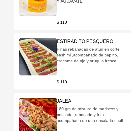
Y AGUACATE.
$ 110
ESTIRADITO PESQUERO
Finas rebanadas de atún en corte
sashimi ,acompañado de pepino,
crocante de ajo y arúgula fresca
aliñada en salsa ponzu de la casa.
$ 110
JALEA
180 gm de mixtura de mariscos y
pescado ,rebosado y frito
acompañada de una ensalada criolla
y salsa cevichera