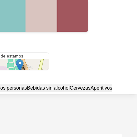
Avenida Roca & Calle Alfredo Guzmán
de estamos
dos personas
Bebidas sin alcohol
Cervezas
Aperitivos