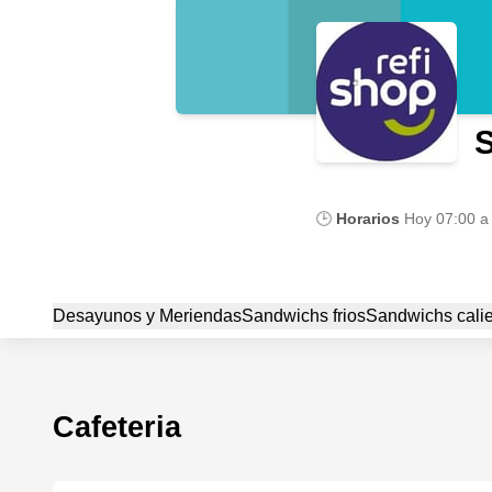
🕒
Horarios
Hoy
07:00 a
Desayunos y Meriendas
Sandwichs frios
Sandwichs cali
Cafeteria