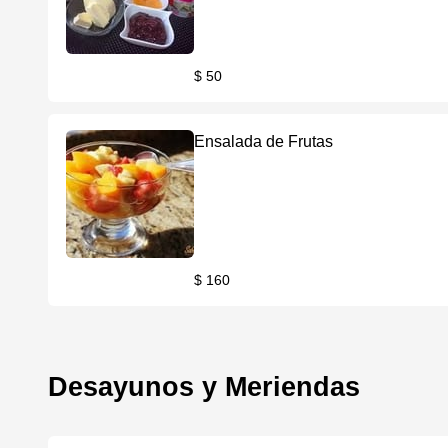
$ 50
Ensalada de Frutas
$ 160
Desayunos y Meriendas