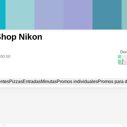
Shop Nikon
Don
 00:00
entes
Pizzas
Entradas
Minutas
Promos individuales
Promos para 