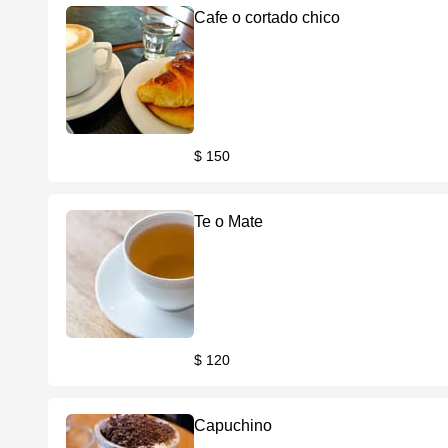
Cafe o cortado chico
$ 150
Te o Mate
$ 120
Capuchino