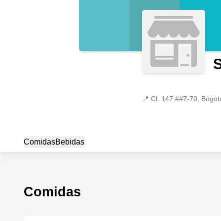
S
📍
Cl. 147 ##7-70, Bogotá
Comidas
Bebidas
Comidas