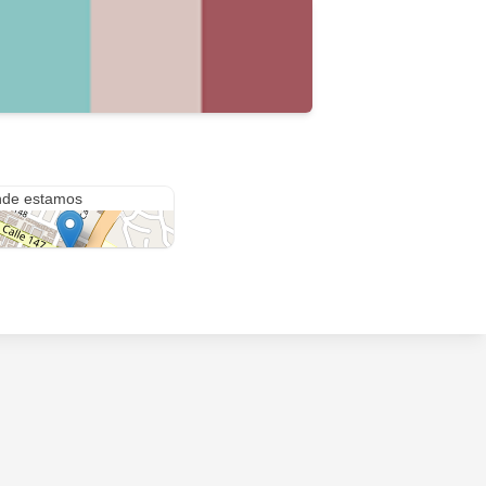
147 ##7-70
de estamos