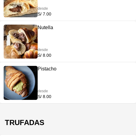
desde
S/ 7.00
Nutella
desde
S/ 8.00
Pistacho
desde
S/ 8.00
TRUFADAS