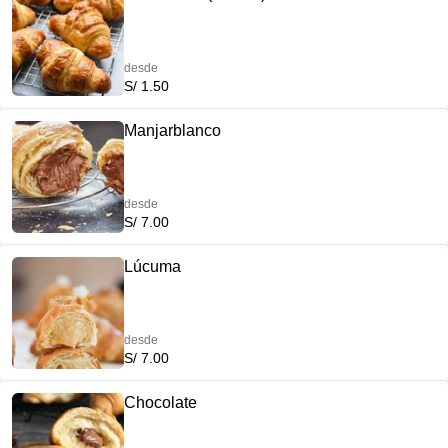
desde
S/ 1.50
Manjarblanco
desde
S/ 7.00
Lúcuma
desde
S/ 7.00
Chocolate