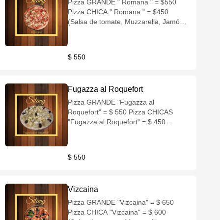
Pizza GRANDE " Romana " = $550
Pizza CHICA " Romana " = $450
(Salsa de tomate, Muzzarella, Jamón,
Tomate, Queso rallado)
$ 550
Fugazza al Roquefort
Pizza GRANDE "Fugazza al
Roquefort" = $ 550 Pizza CHICAS
"Fugazza al Roquefort" = $ 450
(Muzzarella, Cebolla, Queso azul,
Aceitunas negras)
$ 550
Vizcaina
Pizza GRANDE "Vizcaina" = $ 650
Pizza CHICA "Vizcaina" = $ 600