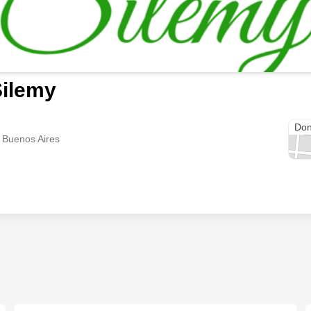
Silemy
Call
Don
, Buenos Aires