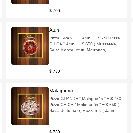
negras )
$ 700
Atun
Pizza GRANDE " Atun " = $ 750 Pizza
CHICA " Atun " = $ 650 ( Muzzarela,
Salsa blanca, Atun, Morrones,
Aceituna negra )
$ 750
Malagueña
Pizza GRANDE " Malagueña " = $ 750
Pizza CHICA " Malagueña " = $ 650 (
Salsa de tomate, Muzzarella, Jamon
crudo, Queso Azul, Aceitunas negras
)
$ 750