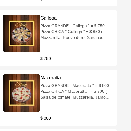
Gallega
Pizza GRANDE " Gallega " = $ 750
Pizza CHICA " Gallega " = $ 650 (
Muzzarella, Huevo duro, Sardinas,
Aceitunas negras )
$ 750
Maceratta
Pizza GRANDE " Maceratta " = $ 800
Pizza CHICA " Maceratta " = $ 700 (
Salsa de tomate, Muzzarella, Jamon
crudo, Provoleta, Aceite de oliva,
Morron, Aceitunas verdes )
$ 800