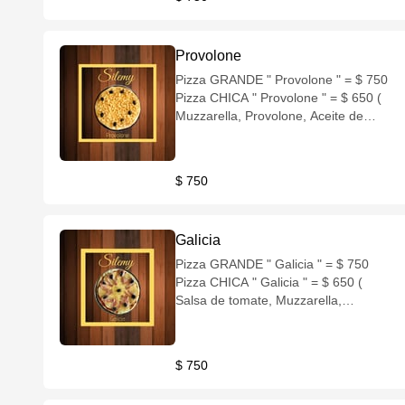
Provolone
Pizza GRANDE " Provolone " = $ 750
Pizza CHICA " Provolone " = $ 650 (
Muzzarella, Provolone, Aceite de
oliva, Aceitunas negras )
$ 750
Galicia
Pizza GRANDE " Galicia " = $ 750
Pizza CHICA " Galicia " = $ 650 (
Salsa de tomate, Muzzarella,
Provoleta, Panceta, Aceitunas negras
)
$ 750