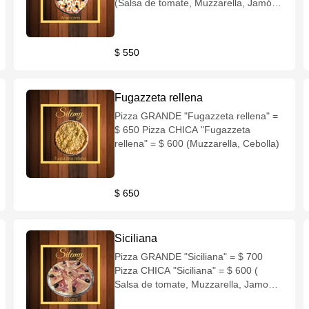
(Salsa de tomate, Muzzarella, Jamón,
Huevo duro, Aceituna negra)
$ 550
Fugazzeta rellena
Pizza GRANDE "Fugazzeta rellena" =
$ 650 Pizza CHICA "Fugazzeta
rellena" = $ 600 (Muzzarella, Cebolla)
$ 650
Siciliana
Pizza GRANDE "Siciliana" = $ 700
Pizza CHICA "Siciliana" = $ 600 (
Salsa de tomate, Muzzarella, Jamon
crudo, Palmitos, Salsa golf, Aceitunas