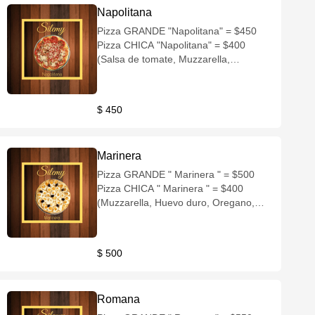
Napolitana
Pizza GRANDE "Napolitana" = $450
Pizza CHICA "Napolitana" = $400
(Salsa de tomate, Muzzarella,
Tomates, Queso rallado)
$ 450
Marinera
Pizza GRANDE " Marinera " = $500
Pizza CHICA " Marinera " = $400
(Muzzarella, Huevo duro, Oregano,
Queso rallado, Aceitunas negras)
$ 500
Romana