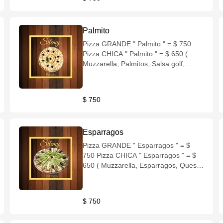
Palmito
Pizza GRANDE " Palmito " = $ 750
Pizza CHICA " Palmito " = $ 650 (
Muzzarella, Palmitos, Salsa golf,
Aceitunas negras )
$ 750
Esparragos
Pizza GRANDE " Esparragos " = $
750 Pizza CHICA " Esparragos " = $
650 ( Muzzarella, Esparragos, Queso
rallado, Aceitunas negras )
$ 750