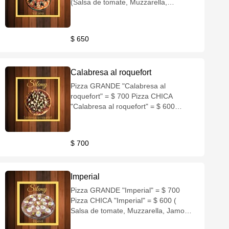
(Salsa de tomate, Muzzarella,
Cebolla, Tomate, Queso rallado,
Anchoas, Aceitunas negras)
$ 650
Calabresa al roquefort
Pizza GRANDE "Calabresa al
roquefort" = $ 700 Pizza CHICA
"Calabresa al roquefort" = $ 600
(Salsa de tomate, Muzzarella,
Calabresa, Roquefort, Aceitunas
negras)
$ 700
Imperial
Pizza GRANDE "Imperial" = $ 700
Pizza CHICA "Imperial" = $ 600 (
Salsa de tomate, Muzzarella, Jamon
crudo, Huevo duro, Aceitunas verdes