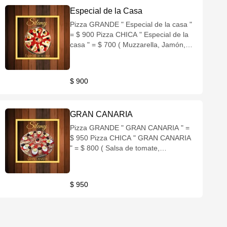
Especial de la Casa
Pizza GRANDE " Especial de la casa "
= $ 900 Pizza CHICA " Especial de la
casa " = $ 700 ( Muzzarella, Jamón,
Palmitos, Morron, Huevo duro, Salsa
golf, Aceituna negras )
$ 900
GRAN CANARIA
Pizza GRANDE " GRAN CANARIA " =
$ 950 Pizza CHICA " GRAN CANARIA
" = $ 800 ( Salsa de tomate,
Muzzarella, Jamón crudo, Morron,
Palmito, Huevo duro, Salsa golf,
Aceitunas negras )
$ 950