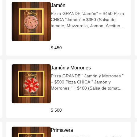
Jamón
Pizza GRANDE "Jamón" = $450 Pizza
CHICA "Jamón" = $350 (Salsa de
tomate, Muzzarella, Jamon, Aceitunas
verdes)
$ 450
Jamón y Morrones
Pizza GRANDE " Jamón y Morrones "
= $500 Pizza CHICA " Jamón y
Morrones " = $400 (Salsa de tomate,
Muzzarella, Jamón, Morrones,
Aceitunas verdes)
$ 500
Primavera