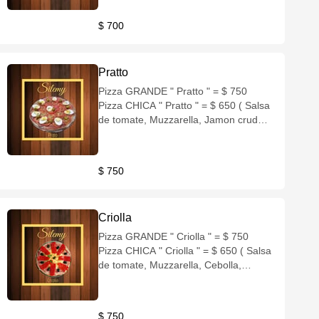
)
$ 700
Pratto
Pizza GRANDE " Pratto " = $ 750
Pizza CHICA " Pratto " = $ 650 ( Salsa
de tomate, Muzzarella, Jamon crudo,
Tomate, Huevo duro, Aceitunas
verdes )
$ 750
Criolla
Pizza GRANDE " Criolla " = $ 750
Pizza CHICA " Criolla " = $ 650 ( Salsa
de tomate, Muzzarella, Cebolla,
Panceta, Huevo duro, Morron,
Aceitunas negras )
$ 750