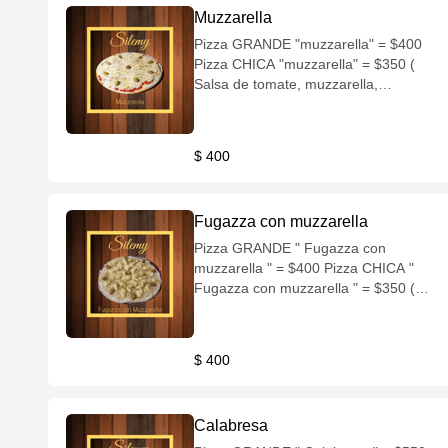
Muzzarella
Pizza GRANDE "muzzarella" = $400
Pizza CHICA "muzzarella" = $350 (
Salsa de tomate, muzzarella,
aceitunas verdes )
$ 400
Fugazza con muzzarella
Pizza GRANDE " Fugazza con
muzzarella " = $400 Pizza CHICA "
Fugazza con muzzarella " = $350 (
Muzzarella, Cebolla, Oregano,
Aceitunas verdes )
$ 400
Calabresa