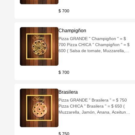
$ 700
Champigñon
Pizza GRANDE " Champigñon " = $
700 Pizza CHICA " Champigñon " = $
600 ( Salsa de tomate, Muzzarella,
Champigñon, Aceitunas negras )
$ 700
Brasilera
Pizza GRANDE " Brasilera " = $ 750
Pizza CHICA " Brasilera " = $ 650 (
Muzzarella, Jamón, Anana, Aceitunas
negras )
$ 750