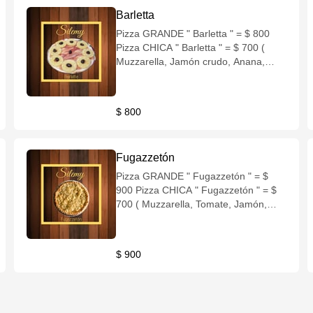
Barletta
Pizza GRANDE " Barletta " = $ 800
Pizza CHICA " Barletta " = $ 700 (
Muzzarella, Jamón crudo, Anana,
Aceitunas negras )
$ 800
Fugazzetón
Pizza GRANDE " Fugazzetón " = $
900 Pizza CHICA " Fugazzetón " = $
700 ( Muzzarella, Tomate, Jamón,
Cebolla )
$ 900