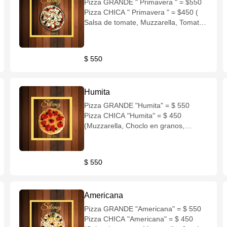
Pizza GRANDE " Primavera " = $550
Pizza CHICA " Primavera " = $450 (
Salsa de tomate, Muzzarella, Tomate,
Huevo duro, Aceitunas negras )
$ 550
Humita
Pizza GRANDE "Humita" = $ 550
Pizza CHICA "Humita" = $ 450
(Muzzarella, Choclo en granos,
Morron, Queso rallado, Aceitunas
negras)
$ 550
Americana
Pizza GRANDE "Americana" = $ 550
Pizza CHICA "Americana" = $ 450