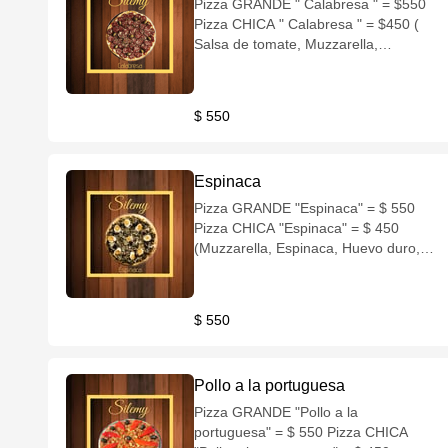
Pizza GRANDE " Calabresa " = $550
Pizza CHICA " Calabresa " = $450 (
Salsa de tomate, Muzzarella,
Calabresa, Aceitunas verdes )
$ 550
Espinaca
Pizza GRANDE "Espinaca" = $ 550
Pizza CHICA "Espinaca" = $ 450
(Muzzarella, Espinaca, Huevo duro,
Queso rallado, Aceitunas negras)
$ 550
Pollo a la portuguesa
Pizza GRANDE "Pollo a la
portuguesa" = $ 550 Pizza CHICA