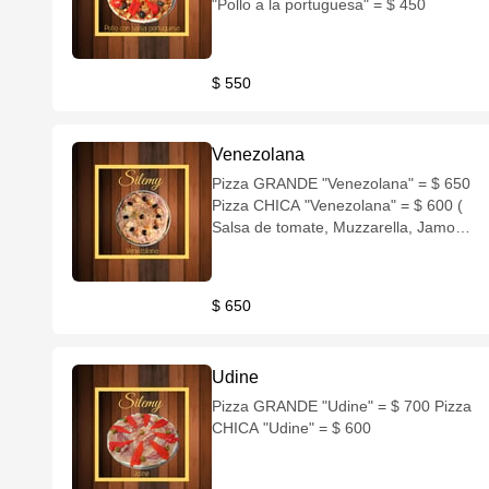
"Pollo a la portuguesa" = $ 450
$ 550
Venezolana
Pizza GRANDE "Venezolana" = $ 650
Pizza CHICA "Venezolana" = $ 600 (
Salsa de tomate, Muzzarella, Jamon,
Huevos al nido, Queso rallado,
Aceituna negra )
$ 650
Udine
Pizza GRANDE "Udine" = $ 700 Pizza
CHICA "Udine" = $ 600