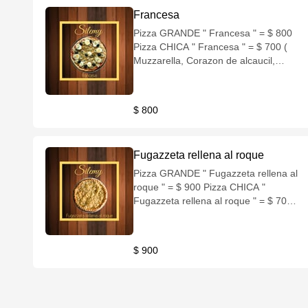
Francesa
Pizza GRANDE " Francesa " = $ 800
Pizza CHICA " Francesa " = $ 700 (
Muzzarella, Corazon de alcaucil,
Queso Azul, Aceitunas negras )
$ 800
Fugazzeta rellena al roque
Pizza GRANDE " Fugazzeta rellena al
roque " = $ 900 Pizza CHICA "
Fugazzeta rellena al roque " = $ 700 (
Muzzarella, Cebolla, Queso azul )
$ 900