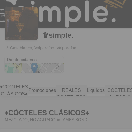
♛simple.
📍
Casablanca, Valparaíso, Valparaíso
Casablanca
Donde estamos
♟︎VUESTROS
☠︎NUESTR
♦︎CÓCTELES
Promociones
REALES
Líquidos
CÓCTELE
CLÁSICOS♠︎
CÓCTELES®︎
AUTOR ☢︎
♦︎CÓCTELES CLÁSICOS♠︎
MEZCLADO, NO AGITADO ®︎ JAMES BOND