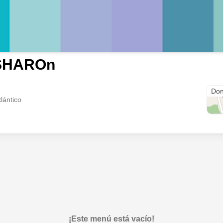
SHAROn
Sgg
Don
lántico
¡Este menú está vacío!