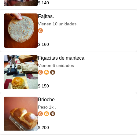
$ 140
Fajitas.
Vienen 10 unidades.
$ 160
Figacitas de manteca
Vienen 6 unidades.
$ 150
Brioche
Peso 1k .
$ 200