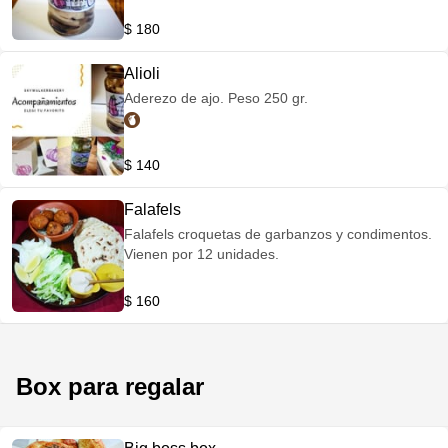
$ 180
Alioli
Aderezo de ajo. Peso 250 gr.
$ 140
Falafels
Falafels croquetas de garbanzos y condimentos.
Vienen por 12 unidades.
$ 160
Box para regalar