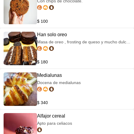
Con chips de chocolate.
$ 100
Han solo oreo
Masa de oreo , frosting de queso y mucho dulce
de leche . Peso 300gr.
$ 180
Medialunas
Docena de medialunas
$ 340
Alfajor cereal
Apto para celiacos