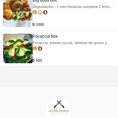
Big boss box
Degustacion : 1 mini focaccia completa 2 brioche
2 bagels 2 panes de queso 1 pan de campo
pequeño 4 falafel 2 alioli 1 berenjenas
$ 1000
Focaccia box
Focaccia, puesto,rucula, laminas de queso y
tomates confitados y cebolla frita. 2 alioli 1
berenjenas
$ 500