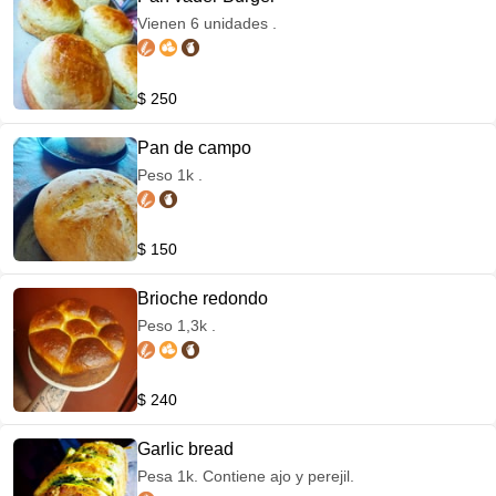
Vienen 6 unidades .
$ 250
Pan de campo
Peso 1k .
$ 150
Brioche redondo
Peso 1,3k .
$ 240
Garlic bread
Pesa 1k. Contiene ajo y perejil.