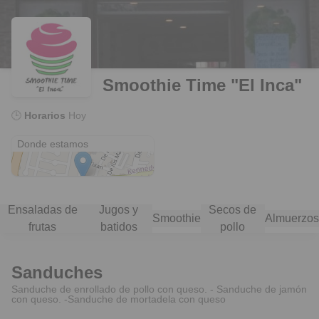
Smoothie Time "El Inca"
🕒
Horarios
Hoy
Avenida El Inca E12-35 & De las Toronjas
Donde estamos
Ensaladas de
Jugos y
Secos de
Smoothie
Almuerzos
frutas
batidos
pollo
Sanduches
Sanduche de enrollado de pollo con queso. - Sanduche de jamón
con queso. -Sanduche de mortadela con queso