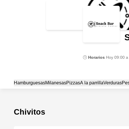
S
🕒
Horarios
Hoy
09:00 a
Hamburguesas
Milanesas
Pizzas
A la parrilla
Verduras
Pe
Chivitos