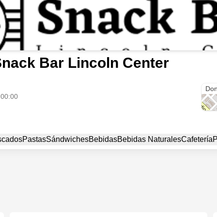
nack Bar Lincoln Center
6 de
Don
 00:00
scados
Pastas
Sándwiches
Bebidas
Bebidas Naturales
Cafetería
P