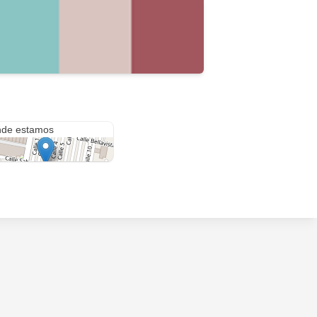
Zinapecuaro Mz 20 Lt 13 col Benito Juárez iztapalapa 09859
de estamos