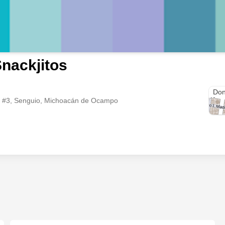
nackjitos
Ma. 
Don
z #3, Senguio, Michoacán de Ocampo