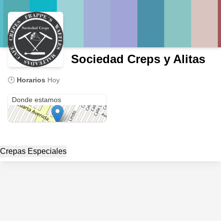
Sociedad Creps y Alitas
🕒
Horarios
Hoy
Av. 4a. Avenida 175
Donde estamos
Crepas Especiales