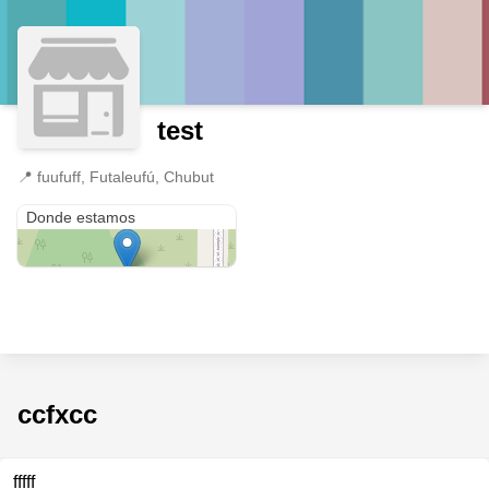
test
📍
fuufuff, Futaleufú, Chubut
fuufuff
Donde estamos
ccfxcc
fffff