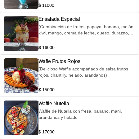
$ 11000
Ensalada Especial
(Combinación de frutas, papaya, banano, melón,
kiwi, mango, crema de leche, queso, durazno,
chantilly, helado X2, barquillos y cereza)
$ 16000
Wafle Frutos Rojos
(Delicioso Waffle acompañado de salsa frutos
rojos, chantilly, helado, arandanos)
$ 15000
Waffle Nutella
Waffle de Nutella con fresa, banano, mani,
arandanos y helado
$ 17000