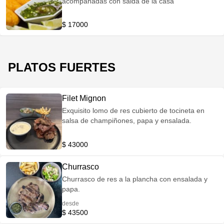
acompañadas con salda de la casa
$ 17000
PLATOS FUERTES
Filet Mignon
Exquisito lomo de res cubierto de tocineta en
salsa de champiñones, papa y ensalada.
$ 43000
Churrasco
Churrasco de res a la plancha con ensalada y
papa.
desde
$ 43500