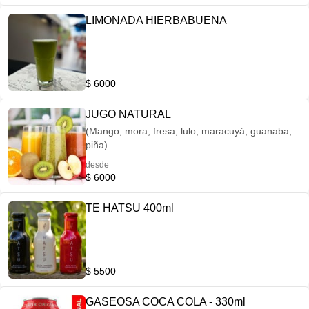
LIMONADA HIERBABUENA
$ 6000
JUGO NATURAL
(Mango, mora, fresa, lulo, maracuyá, guanaba,
piña)
desde
$ 6000
TE HATSU 400ml
$ 5500
GASEOSA COCA COLA - 330ml