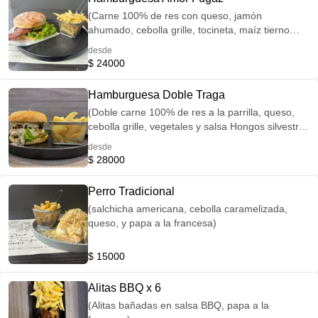
(Carne 100% de res con queso, jamón
ahumado, cebolla grille, tocineta, maíz tierno
salteado, vegetales y salsas) acompañada de
desde
papa a la francesa
$ 24000
Hamburguesa Doble Traga
(Doble carne 100% de res a la parrilla, queso,
cebolla grille, vegetales y salsa Hongos silvestres
Ambrosía) acompañada de papa a la francesa
desde
$ 28000
Perro Tradicional
(salchicha americana, cebolla caramelizada,
queso, y papa a la francesa)
$ 15000
Alitas BBQ x 6
(Alitas bañadas en salsa BBQ, papa a la