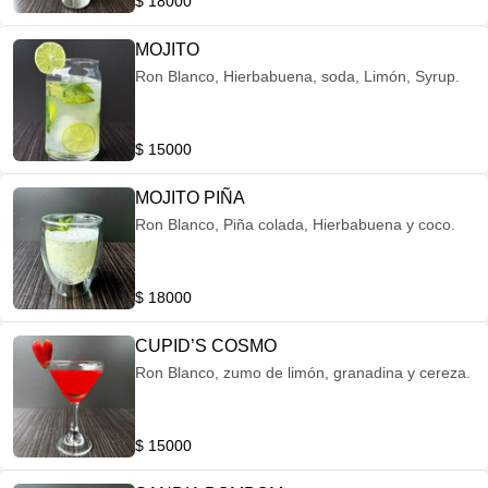
$ 18000
MOJITO
Ron Blanco, Hierbabuena, soda, Limón, Syrup.
$ 15000
MOJITO PIÑA
Ron Blanco, Piña colada, Hierbabuena y coco.
$ 18000
CUPID’S COSMO
Ron Blanco, zumo de limón, granadina y cereza.
$ 15000