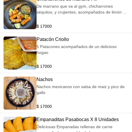
De marrano que va al gym, chicharrones
séquitos, y crujientes, acompañados de limón y
guacamole!
$ 17000
Patacón Criollo
5 Patacones acompañados de un delicioso
hogao
$ 17000
Nachos
Nachos mexicanos con salsa de maiz y pico de
gallo
$ 17000
Empanaditas Pasabocas X 8 Unidades
Deliciosas Empanadas rellenas de carne