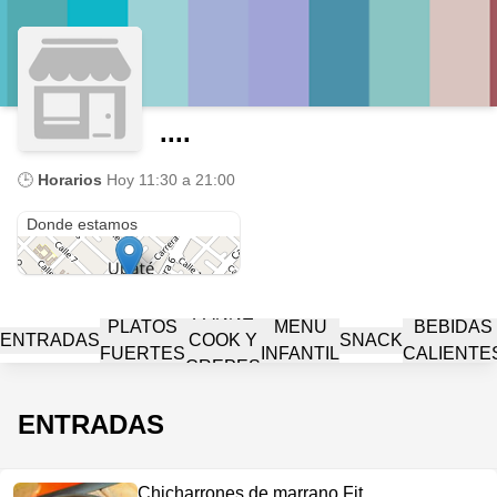
....
🕒
Horarios
Hoy
11:30 a 21:00
Cl. 8 # 7-37 PISO 4
Donde estamos
PANNE
PLATOS
MENÚ
BEBIDAS
ENTRADAS
COOK Y
SNACK
FUERTES
INFANTIL
CALIENTE
CREPES
ENTRADAS
Chicharrones de marrano Fit