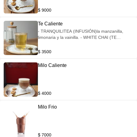
aguardiente o vodka)
$ 9000
Te Caliente
- TRANQUILITEA (INFUSIÓN)la manzanilla,
limonaria y la vainilla. - ⁠WHITE CHAI (TE
BLANCO) mezcla de té chai. - ⁠MOJITO (TE
VERDE) mezcla de limon, hierbabuena y menta.
$ 3500
- ⁠PARKWAY (TE NEGRO)mezcla de flores de
Melva azafrán y azulejos. - ⁠EARL GREY (TE
Milo Caliente
NEGRO) mezcla de bergamota. - ⁠MEXICAN (TE
NEGRO).
$ 4000
Milo Frio
$ 7000