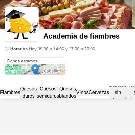
Academia de fiambres
🕒
Horarios
Hoy
09:30 a 14:00 y 17:00 a 20:00
Federico García Lorca 100
Donde estamos
Bebidas
Ta
Quesos
Quesos
Quesos
Fiambres
Vinos
Cervezas
sin
duros
semiduros
blandos
alcohol
pic