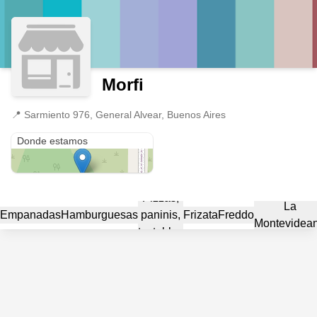
Morfi
📍
Sarmiento 976, General Alvear, Buenos Aires
Sarmiento 976
Donde estamos
Pizzas,
La
Empanadas
Hamburguesas
paninis,
Frizata
Freddo
Montevidea
tostables