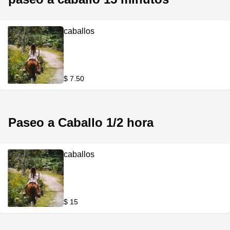
caballos
$ 7.50
Paseo a Caballo 1/2 hora
caballos
$ 15