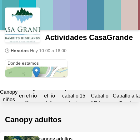
Actividades CasaGrande
🕒
Horarios
Hoy
10:00 a 16:00
8.833655,-82.613417
Donde estamos
Tubing
Tubin en
paseo a
Paseo a
Paseo a
Canopy
en el río
el río
caballo 15
Caballo
Caballo a la
niños
niños
adultos
minutos
1/2 hora
Granja
Canopy adultos
canopy adultos