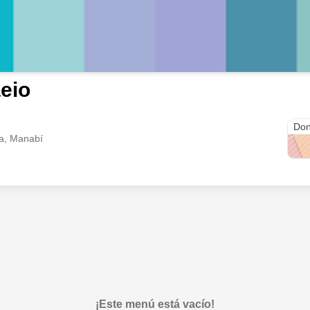
eio
Áre
Don
a, Manabí
¡Este menú está vacío!