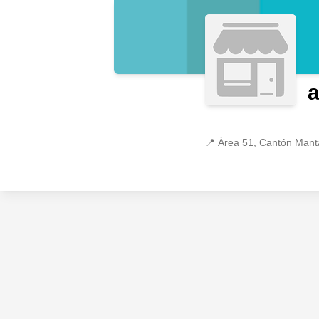
a
📍
Área 51, Cantón Mant