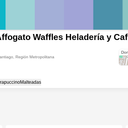
ffogato Waffles Heladería y Ca
Simó
Don
antiago, Región Metropolitana
rapuccino
Malteadas