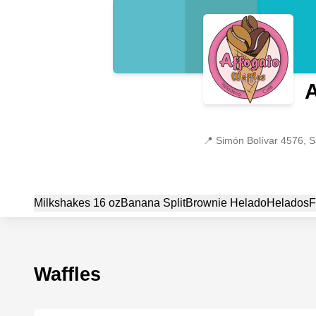
A
📍
Simón Bolívar 4576, S
Milkshakes 16 oz
Banana Split
Brownie Helado
Helados
F
Waffles