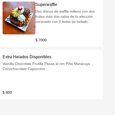
Superwaffle
Dos discos de waffle relleno con dos
frutas más dos salsa de tu elección
coronado con 2 bolas de helado.
$ 7000
Extra Helados Disponibles
Vainilla Chocolate Frutilla Pasas al ron Piña Maracuya
Cocochocolate Capuccino
$ 800