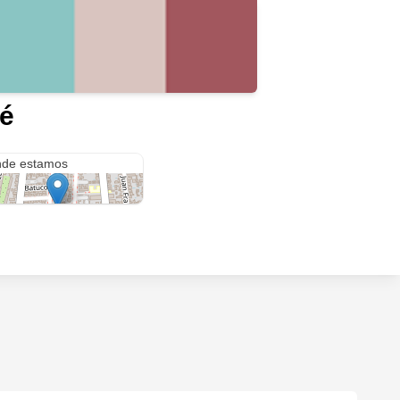
fé
n Bolívar 4576
de estamos