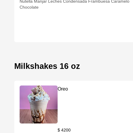
Nutella Manjar Leches Condensada Frambuesa Caramelo
Chocolate
Milkshakes 16 oz
Oreo
$ 4200