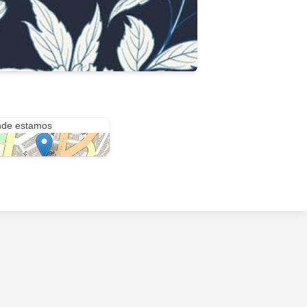
uega
de estamos