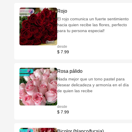
Rojo
El rojo comunica un fuerte sentimiento
hacia quien recibe las flores, perfecto
para tu persona especial!
desde
$ 7.99
Rosa pálido
Nada mejor que un tono pastel para
desear delicadeza y armonía en el día
de quien las recibe
desde
$ 7.99
Bicolor (blanco/fucsia)