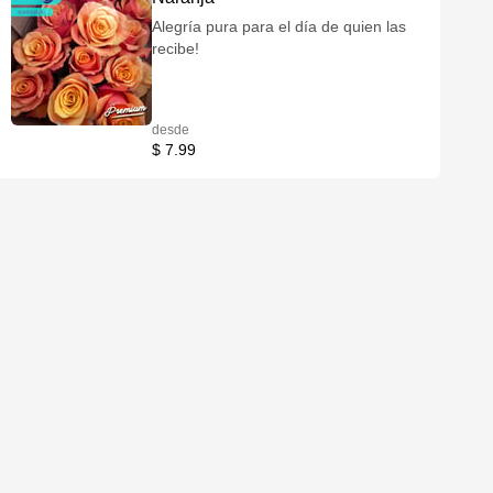
Alegría pura para el día de quien las
recibe!
desde
$ 7.99