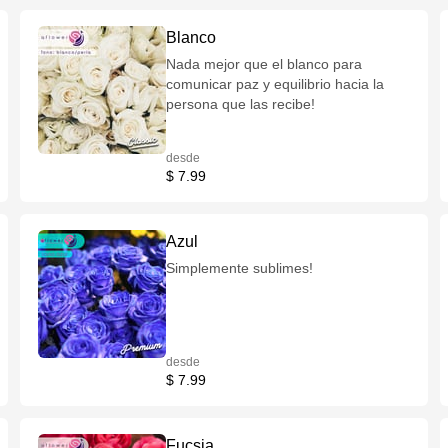
Blanco
Nada mejor que el blanco para
comunicar paz y equilibrio hacia la
persona que las recibe!
desde
$ 7.99
Azul
Simplemente sublimes!
desde
$ 7.99
Fucsia