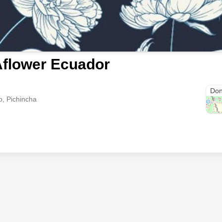
flower Ecuador
Nor
Don
, Pichincha