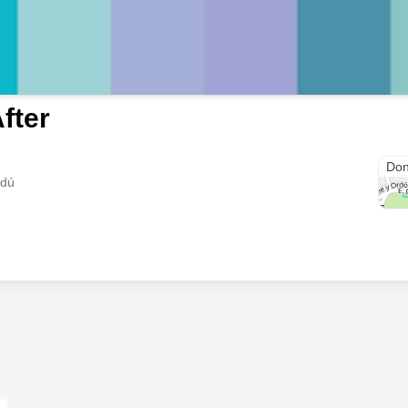
fter
Cha
Don
ndú