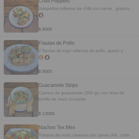
Chilli Poppers
Jalapeños rellenos de chilli con carne , gratinado
con mozzarella y parmesano.
$ 8000
Flautas de Pollo
2 flautas de trigo rellenas de pollo, queso y
cilantro.
$ 9000
Guacamole Strips
Cuenco de guacamole (300 gr) con tiras de
tortilla de maíz crocante.
$ 13000
Nachos Tex Mex
Totopos de maíz caseros con carne chili, crema