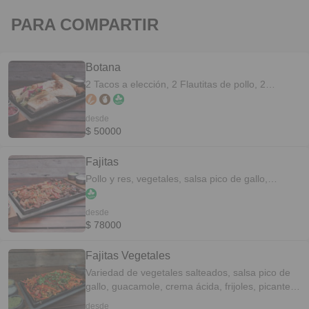
PARA COMPARTIR
Botana
2 Tacos a elección, 2 Flautitas de pollo, 2
Burritos y 2 quesadillas, salsa pico de gallo,
guacamole, crema ácida, frijoles, picante casero.
desde
$ 50000
Fajitas
Pollo y res, vegetales, salsa pico de gallo,
guacamole, crema ácida, frijoles, picante casero
y 9 tortillas de trigo para armar!
desde
$ 78000
Fajitas Vegetales
Variedad de vegetales salteados, salsa pico de
gallo, guacamole, crema ácida, frijoles, picante
casero y 9 tortillas de trigo para armar!
desde