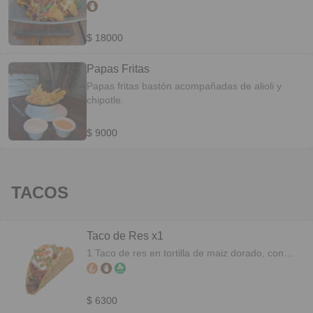
ácida y queso fundido.
$ 18000
Papas Fritas
Papas fritas bastón acompañadas de alioli y
chipotle.
$ 9000
TACOS
Taco de Res x1
1 Taco de res en tortilla de maiz dorado, con
crema ácida, mozzarella, lechuga y salsa roja.
Porción recomendada 3 unidades.
$ 6300