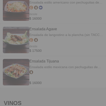
Ensalada estilo americano con pechuguitas de
pollo, parmesano y croutons.
desde
$ 16000
Ensalada Agave
Ensalada de langostino a la plancha (sin TACC)--
- o langostino rebozado. Palta, verdes, tomate
con aderezo Agave.
desde
$ 17500
Ensalada Tijuana
Ensalada estilo mexicana con pechuguitas de
pollo, verdes, choclo, arroz, frijoles, pimientos,
cilantro, tortilla strips y aderezo Ranch.
$ 16000
VINOS