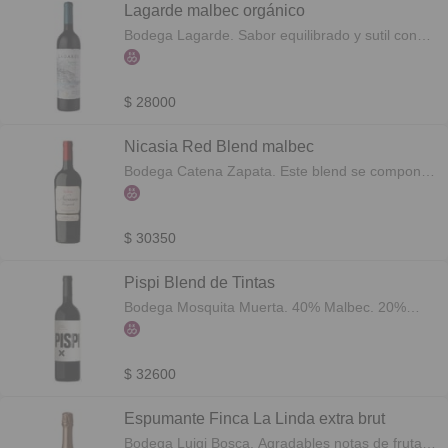
Lagarde malbec orgánico
Bodega Lagarde. Sabor equilibrado y sutil con
taninos amables, que dan muy buen volumen y
sensación de redondez. Ideal para acompañar
pescados blancos. Botella 750cc
$ 28000
Nicasia Red Blend malbec
Bodega Catena Zapata. Este blend se compone
de Malbec, Cabernet Sauvignon, y Petit Verdot.
Botella 750cc
$ 30350
Pispi Blend de Tintas
Bodega Mosquita Muerta. 40% Malbec. 20%
Petit Verdot. 10% Cabernet Franc. 10% Merlot.
20% Bonarda. Botella 750cc
$ 32600
Espumante Finca La Linda extra brut
Bodega Luigi Bosca. Agradables notas de frutas