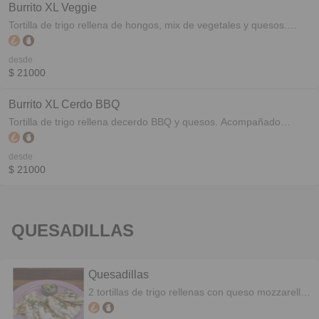
Burrito XL Veggie
Tortilla de trigo rellena de hongos, mix de vegetales y quesos.
Acompañado ensalada ó papas fritas y dip de aderezo Agave.
desde
$ 21000
Burrito XL Cerdo BBQ
Tortilla de trigo rellena decerdo BBQ y quesos. Acompañado
ensalada ó papas fritas y dip de salsa barbacoa.
desde
$ 21000
QUESADILLAS
Quesadillas
2 tortillas de trigo rellenas con queso mozzarella
y cebolla de verdeo.