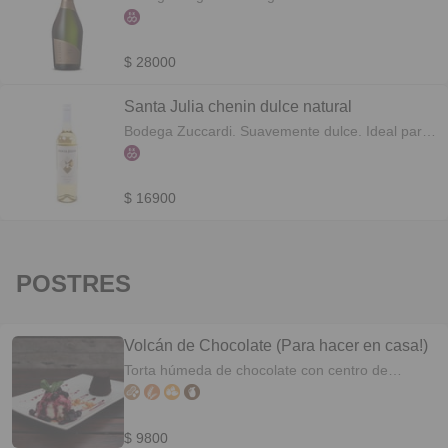
blancas y miel. Tiene una acidez refrescante que
aporta fluidez y tensión en su paso por boca, al
tiempo que ostenta un paladar compacto,
$ 28000
refinado y muy completo. Botella 750cc
Santa Julia chenin dulce natural
Bodega Zuccardi. Suavemente dulce. Ideal para
acompañar quesos, variados postres, o como
aperitivo. Botella 750cc
$ 16900
POSTRES
Volcán de Chocolate (Para hacer en casa!)
Torta húmeda de chocolate con centro de
chocolate tibio y helado de americana. >>>Para
hacer tu volcán tenés dos opciones. En ambas el
mismo debe estar a temperatura ambiente. #1
$ 9800