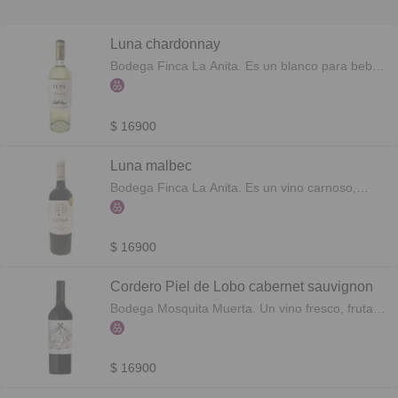
Luna chardonnay
Bodega Finca La Anita. Es un blanco para beber
fresco y lentamente, se destacan sus agradables
notas a frutas tropicales y manzanas, de gran
cuerpo y acidez refrescante. Botella 750cc
$ 16900
Luna malbec
Bodega Finca La Anita. Es un vino carnoso,
frutal, buen exponente de la variedad. Botella
750cc
$ 16900
Cordero Piel de Lobo cabernet sauvignon
Bodega Mosquita Muerta. Un vino fresco, frutado
y de estructura media. Botella 750cc
$ 16900