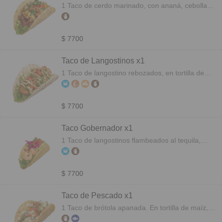
1 Taco de cerdo marinado, con ananá, cebolla
encurtida y palta en tortilla de maíz a la plancha.
Porción recomendada 3 unidades.
$ 7700
Taco de Langostinos x1
1 Taco de langostino rebozados, en tortilla de
trigo, con lechuga, tomate y aderezo Agave.
Porción recomendada 3 unidades.
$ 7700
Taco Gobernador x1
1 Taco de langostinos flambeados al tequila,
palta, cebolla encurtida, tomate cubeteado. En
tortilla de maíz a la plancha. Porción
recomendada 3 unidades.
$ 7700
Taco de Pescado x1
1 Taco de brótola apanada. En tortilla de maíz,
con mayonesa de chipotle, lechuga, tomate