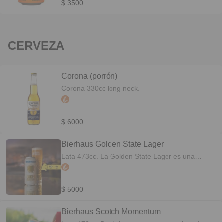
$ 3500
CERVEZA
Corona (porrón)
Corona 330cc long neck.
$ 6000
Bierhaus Golden State Lager
Lata 473cc. La Golden State Lager es una
cerveza rubia, con reflejos dorados, cristalina,
coronada por una espuma blanca, densa y
persistente. Su aroma es limpio y agradable, con
$ 5000
notas a granos y corteza de pan, delicadamente
acompañadas por un toque cítrico que aporta
Bierhaus Scotch Momentum
frescura.