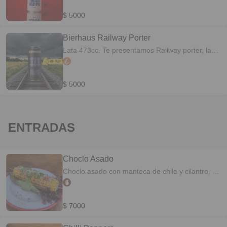
lúpulos frutales. Pariente cercana de nuestra
Superstar, podés visitar esta maravilla cualquier
$ 5000
día a cualquier hora.
Bierhaus Railway Porter
Lata 473cc. Te presentamos Railway porter, la
precursora del estilo Stout de origen londinense.
De carácter moderadamente amargo y con un
cuerpo que va de medio a fuerte, se encuentran
$ 5000
en ella notas a caramelo, malta tostada,
chocolate y tofee. Llego el estilo que hace
temblar tu paladar.
ENTRADAS
Choclo Asado
Choclo asado con manteca de chile y cilantro, y
parmesano rallado.
$ 7000