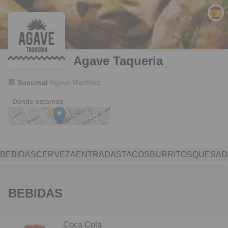
Agave Taqueria
🏢
Sucursal
Agave Martinez
Av. del Libertador 14186
Donde estamos
BEBIDAS
CERVEZA
ENTRADAS
TACOS
BURRITOS
QUESAD
BEBIDAS
Coca Cola