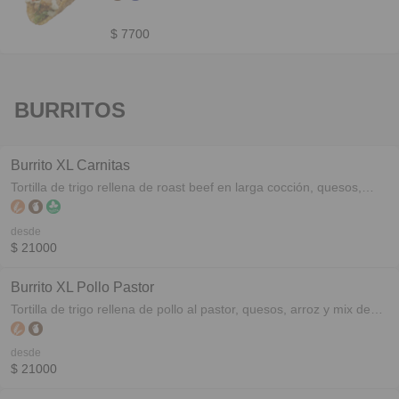
cubeteado y cilantro. Porción recomendada 3
unidades.
$ 7700
BURRITOS
Burrito XL Carnitas
Tortilla de trigo rellena de roast beef en larga cocción, quesos,
arroz y mix de vegetales. Acompañado con ensalada ó papas
fritas y dip de salsa chipotle.
desde
$ 21000
Burrito XL Pollo Pastor
Tortilla de trigo rellena de pollo al pastor, quesos, arroz y mix de
vegetales. Acompañado con ensalada ó papas fritas y dip de salsa
alioli.
desde
$ 21000