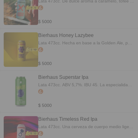
Lata 473cc. De dulce aroma a caramelo, tofee y
bizcocho, bajo amargor y cuerpo medio a ligero.
Al primer vaso tu jean se convierte en pollera, al
segundo sos un gaitero profesional.
$ 5000
Bierhaus Honey Lazybee
Lata 473cc. Hecha en base a la Golden Ale, pero
con un toque de maltas caramelo durante el
macerado y miel, es una cerveza de amargor
muy bajo y leve dulzor en boca. Tan dulce que
$ 5000
no busca un bebedor casual, busca un bebedor
de por vida.
Bierhaus Superstar Ipa
Lata 473cc. ABV 5,7%. IBU 45. La especialidad
de la casa; una versión americana de la
tradicional IPA inglesa, de intenso amargor y
fragancia de otro planeta a lúpulos cítricos y
$ 5000
frutales. Alcohol moderado, final seco y largo
retrogusto. Sin importar cómo esté el cielo, esta
Bierhaus Timeless Red Ipa
estrella brilla día y noche.
Lata 473cc. Una cerveza de cuerpo medio ligero
con notas de caramelo, grano tostado, cítricos y