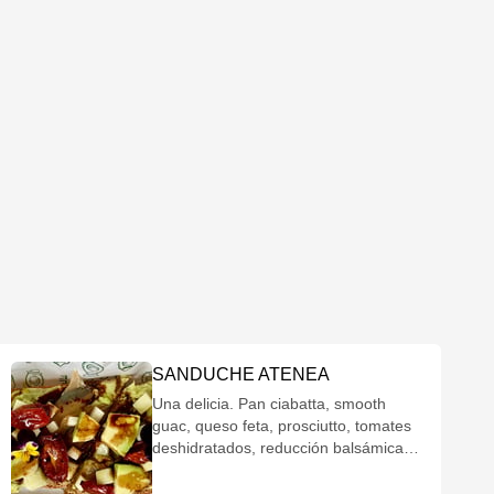
SANDUCHE ATENEA
Una delicia. Pan ciabatta, smooth
guac, queso feta, prosciutto, tomates
deshidratados, reducción balsámica,
aceite de oliva VE, y rodajitas de
aguacate.