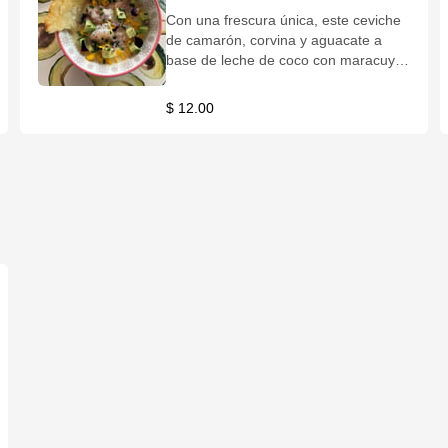
Con una frescura única, este ceviche
de camarón, corvina y aguacate a
base de leche de coco con maracuyá,
se vuelve una experiencia cuando lo
mezclamos con trozos de mango y
$ 12.00
cebolla. Chips de patacón, yuca o
coco.