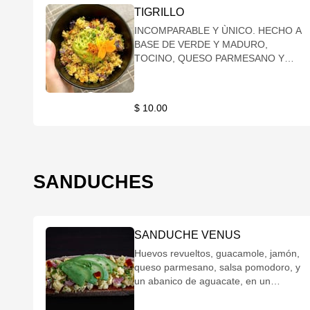
TIGRILLO
INCOMPARABLE Y ÙNICO. HECHO A
BASE DE VERDE Y MADURO,
TOCINO, QUESO PARMESANO Y
ACOMPAÑADO DE NUESTRO
DELICIOSO GARLIC GUAC CON AJO
CONFITADO A BAJA
$ 10.00
TEMPERATURA.
SANDUCHES
SANDUCHE VENUS
Huevos revueltos, guacamole, jamón,
queso parmesano, salsa pomodoro, y
un abanico de aguacate, en un
delicioso pan brioche.