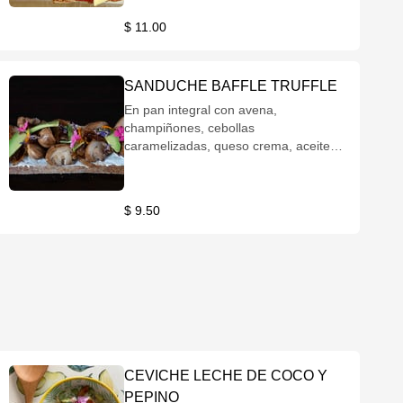
$ 11.00
SANDUCHE BAFFLE TRUFFLE
En pan integral con avena,
champiñones, cebollas
caramelizadas, queso crema, aceite
de trufa y láminas de aguacate. Trufa
y aguacate, existe mejor
combinación? Ideal también para
$ 9.50
nuestros veggies.
CEVICHE LECHE DE COCO Y
PEPINO