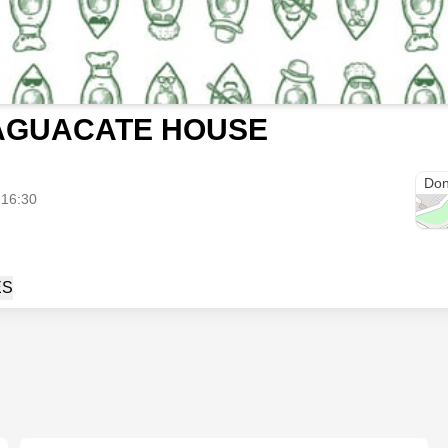
AGUACATE HOUSE
Don
 16:30
ES