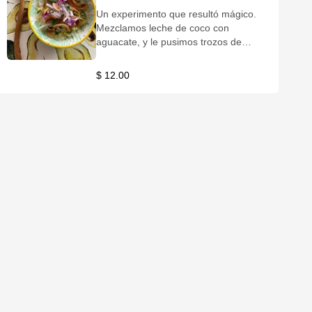
Un experimento que resultó mágico.
Mezclamos leche de coco con
aguacate, y le pusimos trozos de
piña, pepino, cebolla, menta, camarón
y corvina. Quedó tan rico, que le
$ 12.00
pusimos más aguacate encima! Chips
de patacón, yuca o coco.