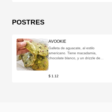
POSTRES
AVOOKIE
Galleta de aguacate, al estilo
americano. Tiene macadamia,
chocolate blanco, y un drizzle de
matcha. Si pruebas, no vas a poder
parar.
$ 1.12