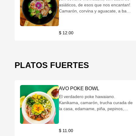
asiáticos, de esos que nos encantan!
Camarón, corvina y aguacate, a base
de salsa de soya, al puro estilo Nikkei.
Chips de patacón o yuca.
$ 12.00
PLATOS FUERTES
AVO POKE BOWL
El verdadero poke hawaiano.
Kanikama, camarón, trucha curada de
la casa, edamame, piña, pepinos,
ensalada de algas, spicy mayo, salsa
de soya, y una hermosa rosa de
aguacate. Puedes escoger si quieres
$ 11.00
la base de arroz o quinoa.