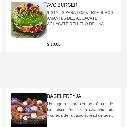
AVO BURGER
!ESTA ES PARA LOS VERDADEROS
AMANTES DEL AGUACATE!
AGUACATE RELLENO DE UNA
DELICIOSA TRUCHA CURADA Y
AHUMADA DE LA CASA, SPREAD DE
QUESO CREMA CON ENELDO Y UN
$ 10.00
TOQUE CROCANTE POR ENCIMA.
BAGEL FREYJA
Un bagel inspirado en un clásicos de
los países nórdicos. Trucha ahumada
y curada de la casa, spread de queso
crema aromatizado con eneldo,
smooth guac, y pickle de cebolla.