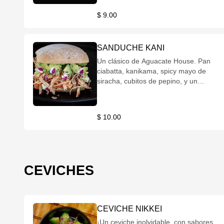
$ 9.00
SANDUCHE KANI
Un clásico de Aguacate House. Pan
ciabatta, kanikama, spicy mayo de
siracha, cubitos de pepino, y un
abanico de aguacate. De-li-cio-so!
$ 10.00
CEVICHES
CEVICHE NIKKEI
¡Un ceviche inolvidable, con sabores