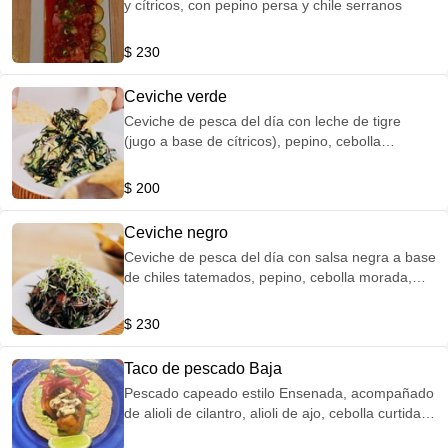
y cítricos, con pepino persa y chile serranos
$ 230
Ceviche verde
Ceviche de pesca del día con leche de tigre
(jugo a base de cítricos), pepino, cebolla
morada, aguacate, ajonjolí, algas wakame y nori
$ 200
Ceviche negro
Ceviche de pesca del día con salsa negra a base
de chiles tatemados, pepino, cebolla morada,
ajonjolí, tomate cherry y aguacate. Picosito 🔥
$ 230
Taco de pescado Baja
Pescado capeado estilo Ensenada, acompañado
de alioli de cilantro, alioli de ajo, cebolla curtida,
pico de gallo y limón.