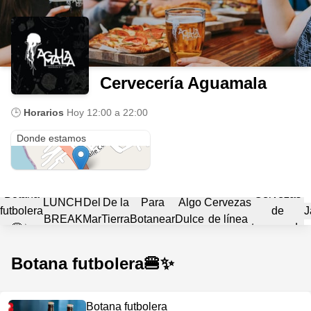
Cervecería Aguamala
🕒
Horarios
Hoy
12:00 a 22:00
Microbrewery Aguamala
Donde estamos
Botana
Cervezas
LUNCH
Del
De la
Para
Algo
Cervezas
futbolera
de
J
BREAK
Mar
Tierra
Botanear
Dulce
de línea
🍔✨️
temporada
Botana futbolera🍔✨️
Botana futbolera