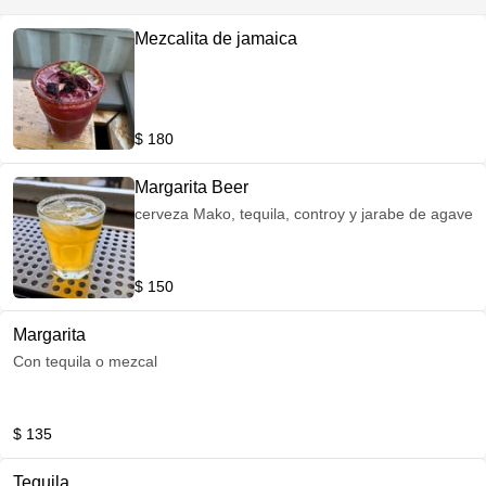
Mezcalita de jamaica
$ 180
Margarita Beer
cerveza Mako, tequila, controy y jarabe de agave
$ 150
Margarita
Con tequila o mezcal
$ 135
Tequila