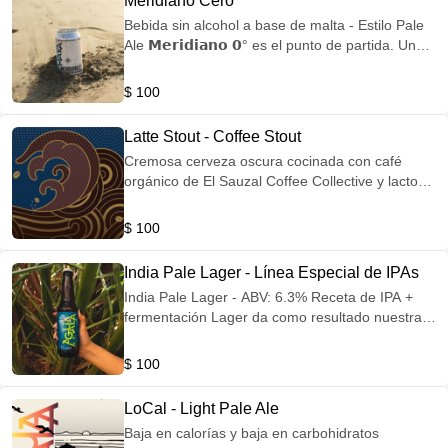
Meridiano Cero
Bebida sin alcohol a base de malta - Estilo Pale
Ale 𝗠𝗲𝗿𝗶𝗱𝗶𝗮𝗻𝗼 𝟬° es el punto de partida. Una
bebida para quienes no se detienen. Para los
que quieren más, pero no lo mismo 🌊
$ 100
Sumérgete y explora algo distinto. 0% alcohol |
100% sabor
Latte Stout - Coffee Stout
Cremosa cerveza oscura cocinada con café
orgánico de El Sauzal Coffee Collective y lactosa
que ayuda a preservar su dulzor | ABV: 5.3%
IBU: 20
$ 100
India Pale Lager - Línea Especial de IPAs
India Pale Lager - ABV: 6.3% Receta de IPA +
fermentación Lager da como resultado nuestra
𝗜𝗣𝗟, parte de nuestra línea especial de IPAs.
Combinando lo mejor de estos dos estilos, esta
$ 100
refrescante cerveza presenta notas cítricas 🍊,
resinosas 🌲 y a frutas tropicales 🍍
LoCal - Light Pale Ale
Baja en calorías y baja en carbohidratos