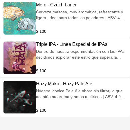
Mero - Czech Lager
Cerveza maltosa, muy aromática, refrescante y
ligera. Ideal para todos los paladares | ABV: 4%
IBU: 23
$ 100
Triple IPA - Línea Especial de IPAs
Dentro de nuestra experimentación con las IPAs,
decidimos explorar este estilo que supera la
intensidad de sabor de una Doble IPA,
manteniéndose refrescante y enfatizando las
$ 100
notas de lúpulos
Hazy Mako - Hazy Pale Ale
Nuestra icónica Pale Ale ahora sin filtrar, lo que
acentúa su aroma y notas a cítricos | ABV: 4.9%
IBU: 63
$ 100