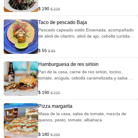
tomate cherry y aguacate. Picosito 🔥
$ 190
$ 220
Taco de pescado Baja
Pescado capeado estilo Ensenada, acompañado
de alioli de cilantro, alioli de ajo, cebolla curtida,
pico de gallo y limón.
$ 55
$ 65
Hamburguesa de res sirloin
Pan de la casa, carne de res sirloin, tocino,
tomate, arúgula, cebolla caramelizada y salsa de
la casa. Acompañada con papas fritas
$ 190
$ 220
Pizza margarita
Masa de la casa, salsa de tomate, mezcla de
quesos, pesto, tomate, albahaca
$ 180
$ 200