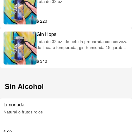
Lata de 32 oz.
$ 220
Gin Hops
Lata de 32 oz. de bebida preparada con cerveza
de línea o temporada, gin Enmienda 18, jarabe
natural, jugo de limón y hielo
$ 340
Sin Alcohol
Limonada
Natural o frutos rojos