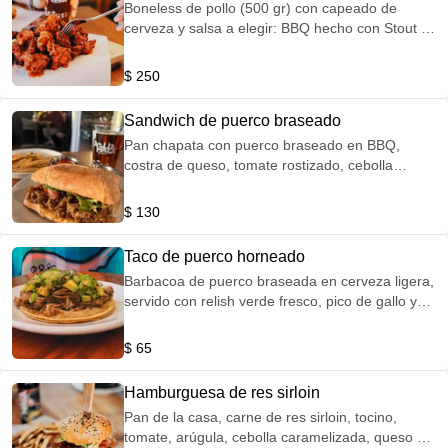
Boneless de pollo (500 gr) con capeado de
cerveza y salsa a elegir: BBQ hecho con Stout o
Buffalo. Incluye aderezo ranch y bastones de
apio y zanahoria.
$ 250
Sandwich de puerco braseado
Pan chapata con puerco braseado en BBQ,
costra de queso, tomate rostizado, cebolla
curtida, salsa de chipotle y mix de lechugas.
$ 130
Taco de puerco horneado
Barbacoa de puerco braseada en cerveza ligera,
servido con relish verde fresco, pico de gallo y
aguacate.
$ 65
Hamburguesa de res sirloin
Pan de la casa, carne de res sirloin, tocino,
tomate, arúgula, cebolla caramelizada, queso y