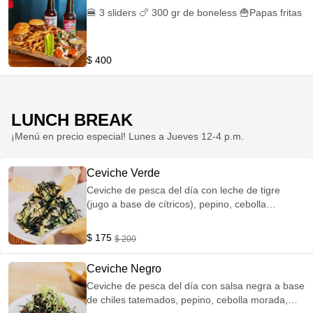
🍔 3 sliders 🍗 300 gr de boneless 🍟Papas fritas
$ 400
LUNCH BREAK
¡Menú en precio especial! Lunes a Jueves 12-4 p.m.
Ceviche Verde
Ceviche de pesca del día con leche de tigre
(jugo a base de cítricos), pepino, cebolla
morada, aguacate, algas wakame y nori
$ 175
$ 200
Ceviche Negro
Ceviche de pesca del día con salsa negra a base
de chiles tatemados, pepino, cebolla morada,