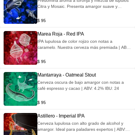
Predomina aroma a toronja y mezcla de lúpulos
Citra y Mosaic. Presenta amargor suave y
refrescante. Es una cerveza con tendencia a IPA
ligera | ABV: 4.9% IBU: 63
$ 95
Marea Roja - Red IPA
IPA lupulosa de color rojizo con notas a
caramelo. Nuestra cerveza más premiada | ABV:
5.4% IBU: 42.8
$ 95
Mantarraya - Oatmeal Stout
Cerveza oscura de bajo amargor con notas a
café espresso y cacao | ABV: 4.2% IBU: 24
$ 95
Astillero - Imperial IPA
Cerveza lupulosa con alto grado de alcohol y
amargor. Ideal para paladares expertos | ABV: