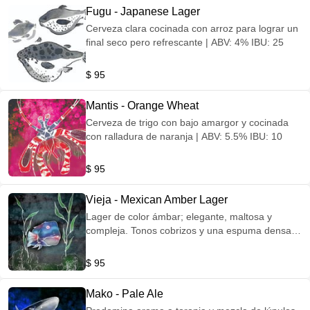
Fugu - Japanese Lager
Cerveza clara cocinada con arroz para lograr un
final seco pero refrescante | ABV: 4% IBU: 25
$ 95
Mantis - Orange Wheat
Cerveza de trigo con bajo amargor y cocinada
con ralladura de naranja | ABV: 5.5% IBU: 10
$ 95
Vieja - Mexican Amber Lager
Lager de color ámbar; elegante, maltosa y
compleja. Tonos cobrizos y una espuma densa
hacen que sea ideal para cualquier temporada |
ABV: 4.7% IBU: 23
$ 95
Mako - Pale Ale