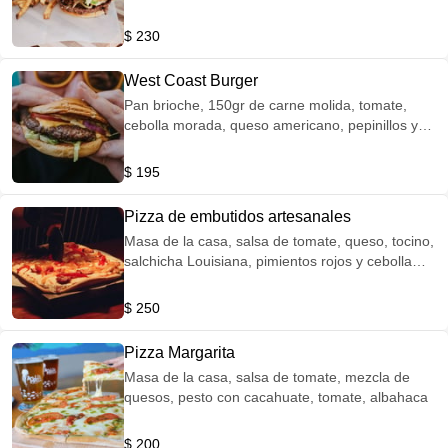
salsa de la casa. Acompañada con papas fritas
$ 230
West Coast Burger
Pan brioche, 150gr de carne molida, tomate,
cebolla morada, queso americano, pepinillos y
aderezo de la casa | Servida con papas fritas
$ 195
Pizza de embutidos artesanales
Masa de la casa, salsa de tomate, queso, tocino,
salchicha Louisiana, pimientos rojos y cebolla
caramelizada. 8 piezas
$ 250
Pizza Margarita
Masa de la casa, salsa de tomate, mezcla de
quesos, pesto con cacahuate, tomate, albahaca
$ 200