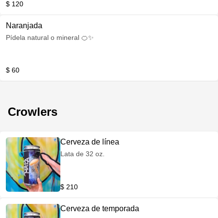
$ 120
Naranjada
Pídela natural o mineral 🍊✨
$ 60
Crowlers
Cerveza de línea
Lata de 32 oz.
$ 210
Cerveza de temporada