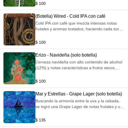
nos da destellos cítricos y florales, un aroma y
$ 100
sabor al valle en primavera | ABV: 5% IBU: 28
(Botella) Wired - Cold IPA con café
Cold IPA con café que mezcla intensas notas
frutales y aromas tostados, haciendo cada sorbo
una experiencia nueva. ABV: 4.8% IBU:35
$ 100
Erizo - Navideña (solo botella)
Cerveza navideña con alto contenido de alcohol
(12%) y notas características a frutos secos,
caramelo y vainilla.
$ 100
Mar y Estrellas - Grape Lager (solo botella)
Buscando la armonía entre la uva y la cebada,
se logró una Grape Lager de notas frutales y un
balance de malta que asemeja a un vino
espumoso. Colab. con Finca La Carrodilla | ABV:
$ 135
7.4% IBU: 24