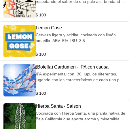
respetando el sabor de una pale ale, brindando
notas a naranja y flores | ABV: 3.4% IBU: 8
$ 100
Lemon Gose
Cerveza ligera y acidita, cocinada con limón
amarillo. ABV: 5%. IBU: 3.5
$ 100
(Botella) Cardumen - IPA con causa
IPA experimental con ¡30! lúpulos diferentes,
jugando con las características de cada uno para
una explosión de sabor de principio a fin.
Comprometidos con nuestra pasión por los
$ 100
océanos y todo lo que reside en ellos, las
ganancias de esta cerveza serán destinadas
Hierba Santa - Saison
para apoyar el proyecto Manta Pacific MX,
Cocinada con Hierba Santa, una planta nativa de
organización dedicada a la investigación y
Baja California que aporta aroma y mineralidad.
conservación de la Manta Gigante oceánica |
Con azúcar mascabada mexicana y lúpulo Citra,
ABV: 6.9% IBU: 56