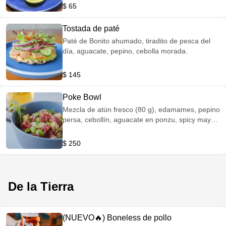
$ 65
Tostada de paté
Paté de Bonito ahumado, tiradito de pesca del
día, aguacate, pepino, cebolla morada.
$ 145
Poke Bowl
Mezcla de atún fresco (80 g), edamames, pepino
persa, cebollín, aguacate en ponzu, spicy mayo
y ajonjolí en cama de arroz (300 g)
$ 250
De la Tierra
(NUEVO🔥) Boneless de pollo