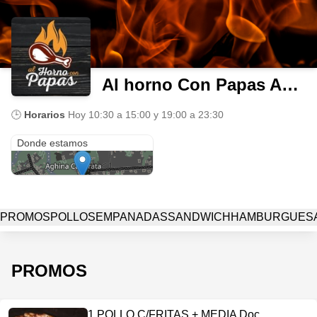
Al horno Con Papas Anisacate
🕒
Horarios
Hoy
10:30 a 15:00 y 19:00 a 23:30
7HMW+C9
Donde estamos
PROMOS
POLLOS
EMPANADAS
SANDWICH
HAMBURGUES
PROMOS
1 POLLO C/FRITAS + MEDIA Doc.