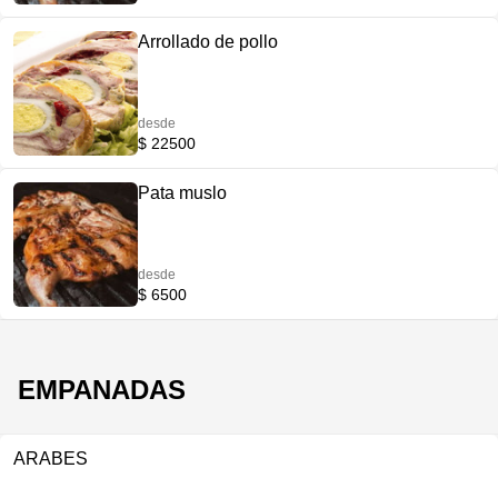
Arrollado de pollo
desde
$ 22500
Pata muslo
desde
$ 6500
EMPANADAS
ARABES