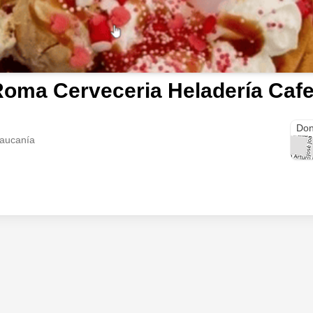
oma Cerveceria Heladería Cafe
Cho
Don
raucanía